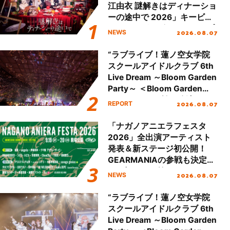
江由衣 謎解きはディナーショ
ーの途中で 2026」キービジ
ュアル＆グッズラインナップ
2026.08.07
NEWS
が公開！
“ラブライブ！蓮ノ空女学院
スクールアイドルクラブ 6th
Live Dream ～Bloom Garden
Party～ ＜Bloom Garden
Party Stage／埼玉公演＞”
2026.08.07
REPORT
Day.2レポート！
「ナガノアニエラフェスタ
2026」全出演アーティスト
発表＆新ステージ初公開！
GEARMANIAの参戦も決定
し、初となる第3ステージの
2026.08.07
NEWS
全貌が明らかに！
“ラブライブ！蓮ノ空女学院
スクールアイドルクラブ 6th
Live Dream ～Bloom Garden