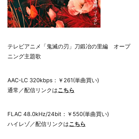
テレビアニメ「鬼滅の刃」刀鍛冶の里編 オープ
ニング主題歌
AAC-LC 320kbps：￥261(単曲買い)
通常／配信リンクは
こちら
FLAC 48.0kHz/24bit：￥550(単曲買い)
ハイレゾ／配信リンクは
こちら