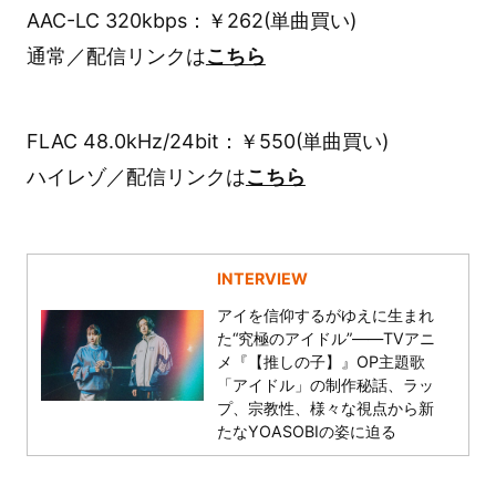
AAC-LC 320kbps：￥262(単曲買い)
通常／配信リンクは
こちら
FLAC 48.0kHz/24bit：￥550(単曲買い)
ハイレゾ／配信リンクは
こちら
INTERVIEW
アイを信仰するがゆえに生まれ
た“究極のアイドル”――TVアニ
メ『【推しの子】』OP主題歌
「アイドル」の制作秘話、ラッ
プ、宗教性、様々な視点から新
たなYOASOBIの姿に迫る