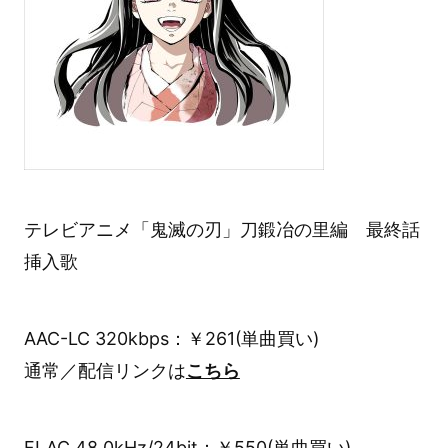
テレビアニメ「鬼滅の刃」刀鍛冶の里編 最終話
挿入歌
AAC-LC 320kbps：￥261(単曲買い)
通常／配信リンクは
こちら
FLAC 48.0kHz/24bit：￥550(単曲買い)