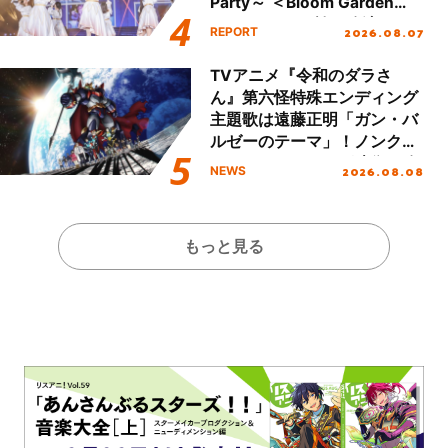
Party～ ＜Bloom Garden
Party Stage／埼玉公演＞”
2026.08.07
REPORT
Day.1レポート！
TVアニメ『令和のダラさ
ん』第六怪特殊エンディング
主題歌は遠藤正明「ガン・バ
ルゼーのテーマ」！ノンクレ
ジットエンディング映像も公
2026.08.08
NEWS
開！
もっと見る