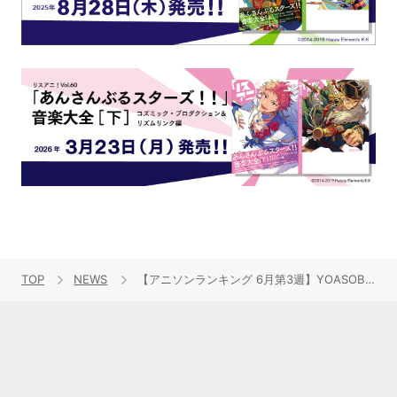
TOP
NEWS
【アニソンランキング 6月第3週】YOASOBIが11週連続の1位！「竈門禰豆子のうた（feat.中川奈美）」が初登場2位を獲得