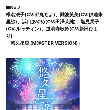
■No.7
椎名法子(CV:都丸ちよ)、難波笑美(CV:伊達朱
里紗)、浜口あやめ(CV:田澤茉純)、塩見周子
(CV:ルゥティン)、道明寺歌鈴(CV:新田ひよ
り)
「悠久星涼 (M@STER VERSION)」