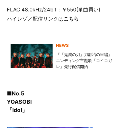
FLAC 48.0kHz/24bit：￥550(単曲買い)
ハイレゾ／配信リンクは
こちら
NEWS
『「鬼滅の刃」刀鍛冶の里編』
エンディング主題歌「コイコガ
レ」先行配信開始！
■No.5
YOASOBI
「Idol」