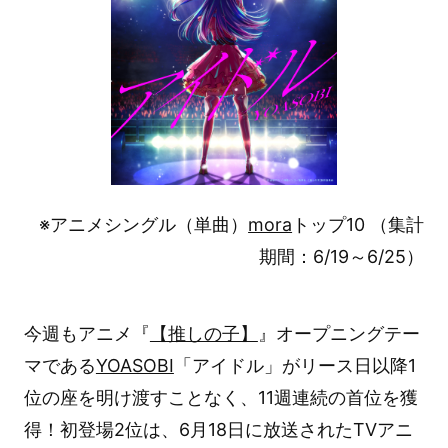
※アニメシングル（単曲）
mora
トップ10 （集計
期間：6/19～6/25）
今週もアニメ『
【推しの子】
』オープニングテー
マである
YOASOBI
「アイドル」がリース日以降1
位の座を明け渡すことなく、11週連続の首位を獲
得！初登場2位は、6月18日に放送されたTVアニ