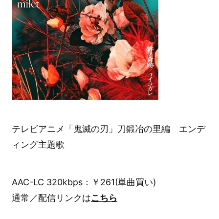
テレビアニメ「鬼滅の刃」刀鍛冶の里編 エンデ
ィング主題歌
AAC-LC 320kbps：￥261(単曲買い)
通常／配信リンクは
こちら