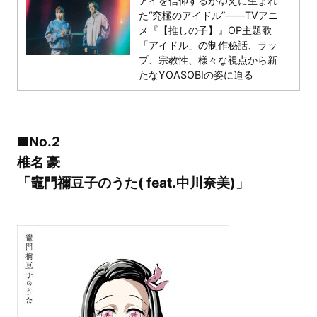
アイを信仰するがゆえに生まれ
た“究極のアイドル”――TVアニ
メ『【推しの子】』OP主題歌
「アイドル」の制作秘話、ラッ
プ、宗教性、様々な視点から新
たなYOASOBIの姿に迫る
■No.2
椎名 豪
「竈門禰豆子のうた( feat.中川奈美)」