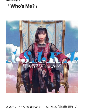
「Who’s Me?」
AAC-LC 320kbps：￥255(単曲買い)