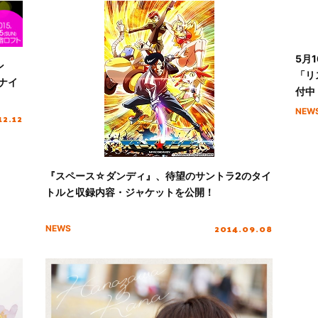
5月
ン
「リ
ナイ
付中
NEW
12.12
『スペース☆ダンディ』、待望のサントラ2のタイ
トルと収録内容・ジャケットを公開！
2014.09.08
NEWS