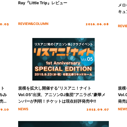
Ray『Little Trip』レビュー
メロ
キュ
10.05
2016.06.08
REVIEW&COLUMN
REV
イト
規模を拡大し開催する“リスアニ！ナイト
規模
、みみ
Vol.05”出演、アニソンDJ集団“アニラボ.”豪華メ
Vo
売
ンバーが判明！チケットは現在好評発売中‼
発売
09.10
2015.09.07
NEWS
NEW