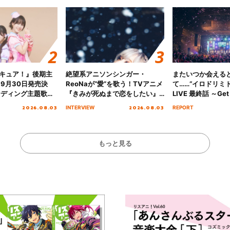
キュア！』後期主
絶望系アニソンシンガー・
またいつか会える
 9月30日発売決
ReoNaが“愛”を歌う！TVアニメ
て……“イロドリミドリ
ンディング主題歌
『きみが死ぬまで恋をしたい』
LIVE 最終話 ～Get 
る☆きっとあえ
オープニング主題歌「Amore」
MIRAI!!!!!!!!!!!
2026.08.03
2026.08.03
INTERVIEW
REPORT
ズ先行配信開始！
インタビュー
を経てファイナル
演をレポート
もっと見る