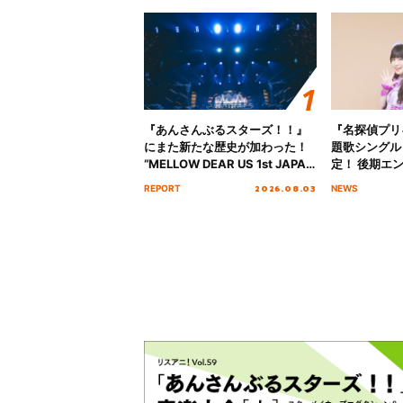
『あんさんぶるスターズ！！』
『名探偵プリ
にまた新たな歴史が加わった！
題歌シングル
“MELLOW DEAR US 1st JAPAN
定！ 後期エ
Tour Final「NICE to meet YOU
「いつかわか
2026.08.03
REPORT
NEWS
!!」Dear 横浜BUNTAI”をレポー
る」TVサイ
ト!!