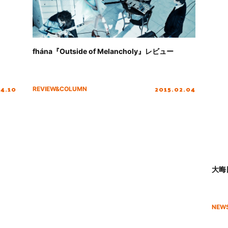
fhána『Outside of Melancholy』レビュー
04.10
2015.02.04
REVIEW&COLUMN
大晦
NEW