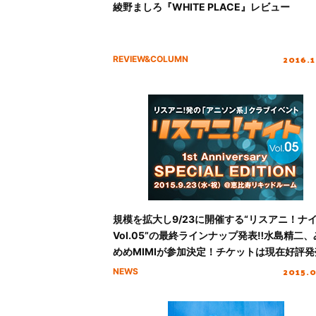
綾野ましろ『WHITE PLACE』レビュー
2016.
REVIEW&COLUMN
規模を拡大し9/23に開催する“リスアニ！ナ
Vol.05”の最終ラインナップ発表‼︎水島精二
めめMIMIが参加決定！チケットは現在好評発
中‼
2015.
NEWS