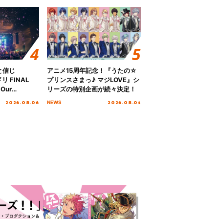
と信じ
アニメ15周年記念！『うたの☆
 FINAL
プリンスさまっ♪ マジLOVE』シ
Our
リーズの特別企画が続々決定！
!!!～”10年の活動
2026.08.06
2026.08.01
NEWS
を迎える本公