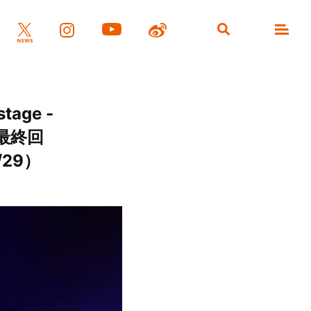
age -
［最終回
/29）