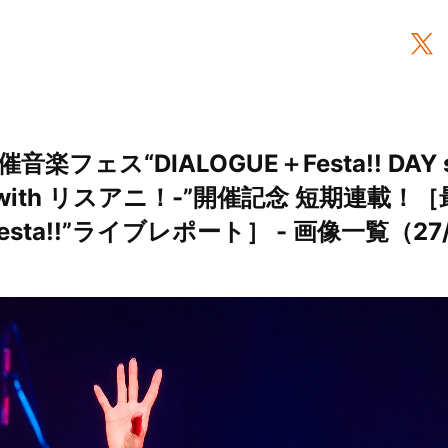
音楽フェス“DIALOGUE＋Festa!! DAY st
ion with リスアニ！-”開催記念 短期連載！
Festa!!”ライブレポート］ - 画像一覧（27