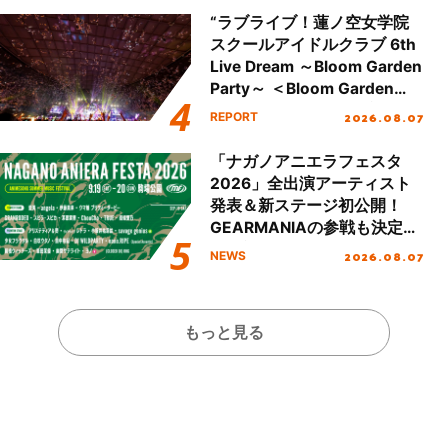
“ラブライブ！蓮ノ空女学院
スクールアイドルクラブ 6th
Live Dream ～Bloom Garden
Party～ ＜Bloom Garden
Party Stage／埼玉公演＞”
2026.08.07
REPORT
Day.2レポート！
「ナガノアニエラフェスタ
2026」全出演アーティスト
発表＆新ステージ初公開！
GEARMANIAの参戦も決定
し、初となる第3ステージの
2026.08.07
NEWS
全貌が明らかに！
もっと見る