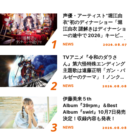
声優・アーティスト“堀江由
衣”初のディナーショー「堀
江由衣 謎解きはディナーショ
ーの途中で 2026」キービジ
ュアル＆グッズラインナップ
2026.08.07
NEWS
が公開！
TVアニメ『令和のダラさ
ん』第六怪特殊エンディング
主題歌は遠藤正明「ガン・バ
ルゼーのテーマ」！ノンクレ
ジットエンディング映像も公
2026.08.08
NEWS
開！
伊藤美来５th
Album『39rpm』＆Best
Album『swirl』10月7日発売
決定！収録内容も発表！
2026.08.08
NEWS