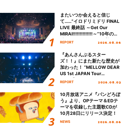
またいつか会えると信じ
て……“イロドリミドリ FINAL
LIVE 最終話 ～Get Our
MIRAI!!!!!!!!!!!!!!～”10年の活
動を経てファイナルを迎える
2026.08.06
REPORT
本公演をレポート
『あんさんぶるスター
ズ！！』にまた新たな歴史が
加わった！ “MELLOW DEAR
US 1st JAPAN Tour
Final「NICE to meet YOU
2026.08.03
REPORT
!!」Dear 横浜BUNTAI”をレポ
ート!!
10月放送アニメ『パンどろぼ
う』より、OPテーマ＆EDテ
ーマを収録した主題歌CDが
10月28日にリリース決定！
2026.08.06
NEWS