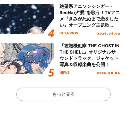
絶望系アニソンシンガー・
ReoNaが“愛”を歌う！TVアニ
メ『きみが死ぬまで恋をした
い』オープニング主題歌
「Amore」インタビュー
2026.08.03
INTERVIEW
『攻殻機動隊 THE GHOST IN
THE SHELL』オリジナルサ
ウンドトラック、ジャケット
写真＆収録楽曲を公開！
2026.08.06
NEWS
もっと見る