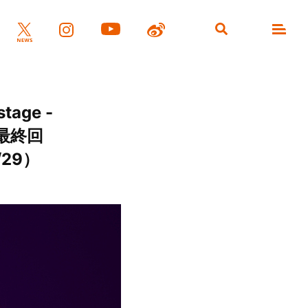
age -
［最終回
/29）