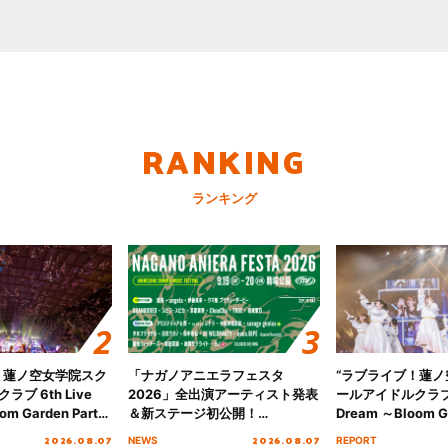
RANKING
ランキング
！蓮ノ空女学院スク
「ナガノアニエラフェスタ
“ラブライブ！蓮
ブ 6th Live
2026」全出演アーティスト発表
ールアイドルクラブ 6
om Garden Party
＆新ステージ初公開！
Dream ～Bloom Ga
arden Party
GEARMANIAの参戦も決定し、
～ ＜Bloom Garde
2026.08.07
2026.08.07
NEWS
REPORT