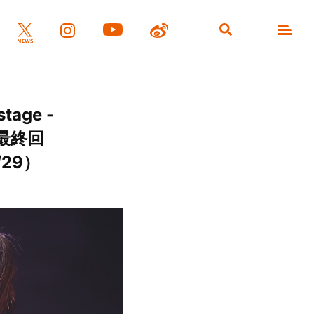
age -
［最終回
/29）