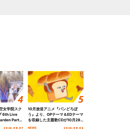
ノ空女学院スク
10月放送アニメ『パンどろぼ
th Live
う』より、OPテーマ＆EDテーマ
rden Party
を収録した主題歌CDが10月28
n Party
日にリリース決定！
2026.08.07
2026.08.06
NEWS