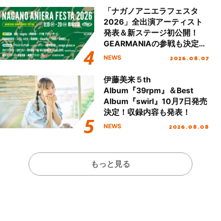
「ナガノアニエラフェスタ
2026」全出演アーティスト
発表＆新ステージ初公開！
GEARMANIAの参戦も決定
し、初となる第3ステージの
2026.08.07
NEWS
全貌が明らかに！
伊藤美来５th
Album『39rpm』＆Best
Album『swirl』10月7日発売
決定！収録内容も発表！
2026.08.08
NEWS
もっと見る