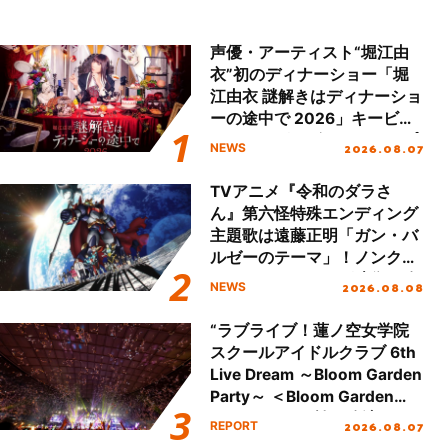
声優・アーティスト“堀江由
衣”初のディナーショー「堀
江由衣 謎解きはディナーショ
ーの途中で 2026」キービジ
ュアル＆グッズラインナップ
2026.08.07
NEWS
が公開！
TVアニメ『令和のダラさ
ん』第六怪特殊エンディング
主題歌は遠藤正明「ガン・バ
ルゼーのテーマ」！ノンクレ
ジットエンディング映像も公
2026.08.08
NEWS
開！
“ラブライブ！蓮ノ空女学院
スクールアイドルクラブ 6th
Live Dream ～Bloom Garden
Party～ ＜Bloom Garden
Party Stage／埼玉公演＞”
2026.08.07
REPORT
Day.2レポート！