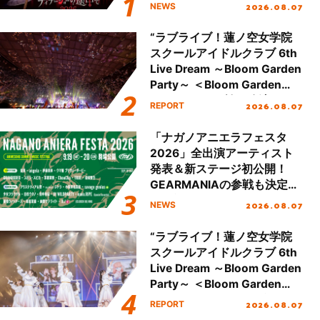
ュアル＆グッズラインナップ
2026.08.07
NEWS
が公開！
“ラブライブ！蓮ノ空女学院
スクールアイドルクラブ 6th
Live Dream ～Bloom Garden
Party～ ＜Bloom Garden
Party Stage／埼玉公演＞”
2026.08.07
REPORT
Day.2レポート！
「ナガノアニエラフェスタ
2026」全出演アーティスト
発表＆新ステージ初公開！
GEARMANIAの参戦も決定
し、初となる第3ステージの
2026.08.07
NEWS
全貌が明らかに！
“ラブライブ！蓮ノ空女学院
スクールアイドルクラブ 6th
Live Dream ～Bloom Garden
Party～ ＜Bloom Garden
Party Stage／埼玉公演＞”
2026.08.07
REPORT
Day.1レポート！