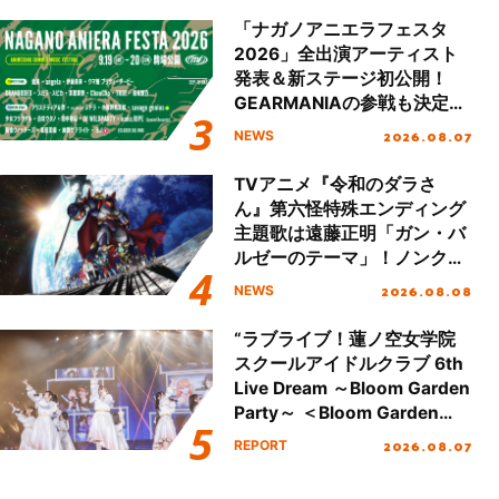
「ナガノアニエラフェスタ
2026」全出演アーティスト
発表＆新ステージ初公開！
GEARMANIAの参戦も決定
し、初となる第3ステージの
2026.08.07
NEWS
全貌が明らかに！
TVアニメ『令和のダラさ
ん』第六怪特殊エンディング
主題歌は遠藤正明「ガン・バ
ルゼーのテーマ」！ノンクレ
ジットエンディング映像も公
2026.08.08
NEWS
開！
“ラブライブ！蓮ノ空女学院
スクールアイドルクラブ 6th
Live Dream ～Bloom Garden
Party～ ＜Bloom Garden
Party Stage／埼玉公演＞”
2026.08.07
REPORT
Day.1レポート！