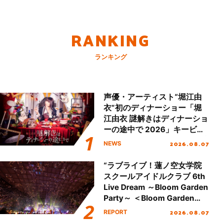
RANKING
ランキング
声優・アーティスト“堀江由
衣”初のディナーショー「堀
江由衣 謎解きはディナーショ
ーの途中で 2026」キービジ
ュアル＆グッズラインナップ
2026.08.07
NEWS
が公開！
“ラブライブ！蓮ノ空女学院
スクールアイドルクラブ 6th
Live Dream ～Bloom Garden
Party～ ＜Bloom Garden
Party Stage／埼玉公演＞”
2026.08.07
REPORT
Day.2レポート！