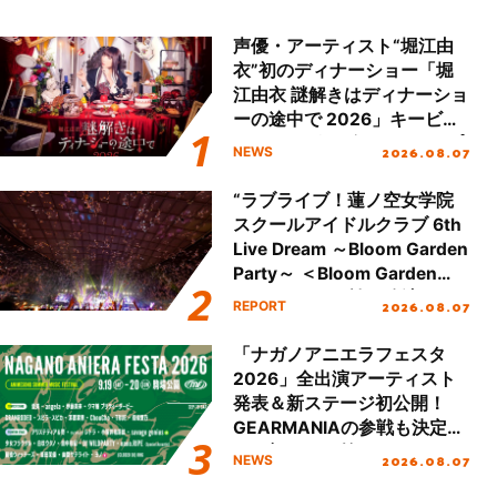
声優・アーティスト“堀江由
衣”初のディナーショー「堀
江由衣 謎解きはディナーショ
ーの途中で 2026」キービジ
ュアル＆グッズラインナップ
2026.08.07
NEWS
が公開！
“ラブライブ！蓮ノ空女学院
スクールアイドルクラブ 6th
Live Dream ～Bloom Garden
Party～ ＜Bloom Garden
Party Stage／埼玉公演＞”
2026.08.07
REPORT
Day.2レポート！
「ナガノアニエラフェスタ
2026」全出演アーティスト
発表＆新ステージ初公開！
GEARMANIAの参戦も決定
し、初となる第3ステージの
2026.08.07
NEWS
全貌が明らかに！