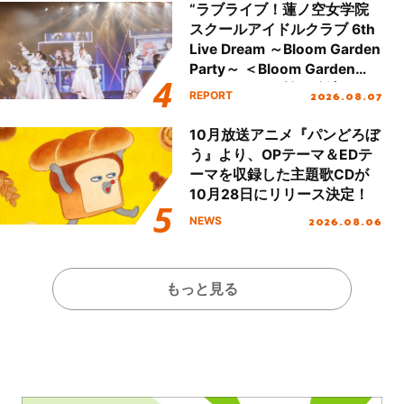
“ラブライブ！蓮ノ空女学院
スクールアイドルクラブ 6th
Live Dream ～Bloom Garden
Party～ ＜Bloom Garden
Party Stage／埼玉公演＞”
2026.08.07
REPORT
Day.1レポート！
10月放送アニメ『パンどろぼ
う』より、OPテーマ＆EDテ
ーマを収録した主題歌CDが
10月28日にリリース決定！
2026.08.06
NEWS
もっと見る