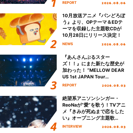
動を経てファイナルを迎える
2026.08.06
REPORT
本公演をレポート
10月放送アニメ『パンどろぼ
う』より、OPテーマ＆EDテ
ーマを収録した主題歌CDが
10月28日にリリース決定！
2026.08.06
NEWS
『あんさんぶるスター
ズ！！』にまた新たな歴史が
加わった！ “MELLOW DEAR
US 1st JAPAN Tour
Final「NICE to meet YOU
2026.08.03
REPORT
!!」Dear 横浜BUNTAI”をレポ
ート!!
絶望系アニソンシンガー・
ReoNaが“愛”を歌う！TVアニ
メ『きみが死ぬまで恋をした
い』オープニング主題歌
「Amore」インタビュー
2026.08.03
INTERVIEW