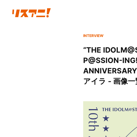
INTERVIEW
“THE IDOLM@
P@SSION-ING
ANNIVERS
アイラ - 画像一