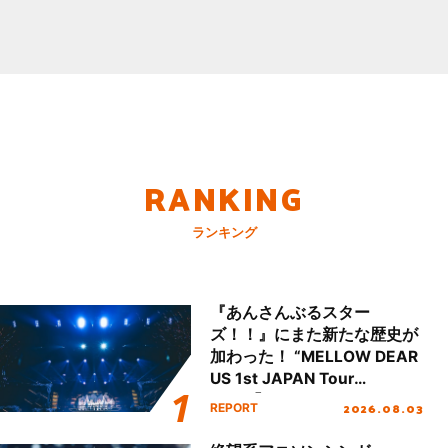
RANKING
ランキング
『あんさんぶるスター
ズ！！』にまた新たな歴史が
加わった！ “MELLOW DEAR
US 1st JAPAN Tour
Final「NICE to meet YOU
2026.08.03
REPORT
!!」Dear 横浜BUNTAI”をレポ
ート!!