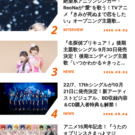
絶望系アニソンシンガー・
ReoNaが“愛”を歌う！TVアニ
メ『きみが死ぬまで恋をした
い』オープニング主題歌
「Amore」インタビュー
2026.08.03
INTERVIEW
『名探偵プリキュア！』後期
主題歌シングル 9月30日発売
決定！ 後期エンディング主題
歌「いつかわかる☆きっとあ
える」TVサイズ先行配信開
2026.08.03
NEWS
始！
22/7、17thシングルが10月
21日に発売決定！新アーティ
ストビジュアル、BD収録内容
＆CD購入者特典も解禁！
2026.08.04
NEWS
アニメ15周年記念！『うたの
☆プリンスさまっ♪ マジ