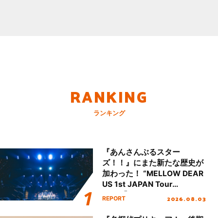
RANKING
ランキング
『あんさんぶるスター
ズ！！』にまた新たな歴史が
加わった！ “MELLOW DEAR
US 1st JAPAN Tour
Final「NICE to meet YOU
2026.08.03
REPORT
!!」Dear 横浜BUNTAI”をレポ
ート!!