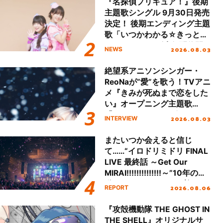
『名探偵プリキュア！』後期
主題歌シングル 9月30日発売
決定！ 後期エンディング主題
歌「いつかわかる☆きっとあ
える」TVサイズ先行配信開
2026.08.03
NEWS
始！
絶望系アニソンシンガー・
ReoNaが“愛”を歌う！TVアニ
メ『きみが死ぬまで恋をした
い』オープニング主題歌
「Amore」インタビュー
2026.08.03
INTERVIEW
またいつか会えると信じ
て……“イロドリミドリ FINAL
LIVE 最終話 ～Get Our
MIRAI!!!!!!!!!!!!!!～”10年の活
動を経てファイナルを迎える
2026.08.06
REPORT
本公演をレポート
『攻殻機動隊 THE GHOST IN
THE SHELL』オリジナルサ