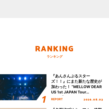
RANKING
ランキング
『あんさんぶるスター
ズ！！』にまた新たな歴史が
加わった！ “MELLOW DEAR
US 1st JAPAN Tour
Final「NICE to meet YOU
2026.08.03
REPORT
!!」Dear 横浜BUNTAI”をレポ
ート!!