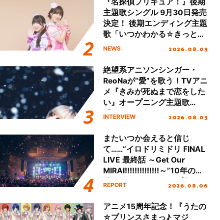
『名探偵プリキュア！』後期
主題歌シングル 9月30日発売
決定！ 後期エンディング主題
歌「いつかわかる☆きっとあ
える」TVサイズ先行配信開
2026.08.03
NEWS
始！
絶望系アニソンシンガー・
ReoNaが“愛”を歌う！TVアニ
メ『きみが死ぬまで恋をした
い』オープニング主題歌
「Amore」インタビュー
2026.08.03
INTERVIEW
またいつか会えると信じ
て……“イロドリミドリ FINAL
LIVE 最終話 ～Get Our
MIRAI!!!!!!!!!!!!!!～”10年の活
動を経てファイナルを迎える
2026.08.06
REPORT
本公演をレポート
アニメ15周年記念！『うたの
☆プリンスさまっ♪ マジ