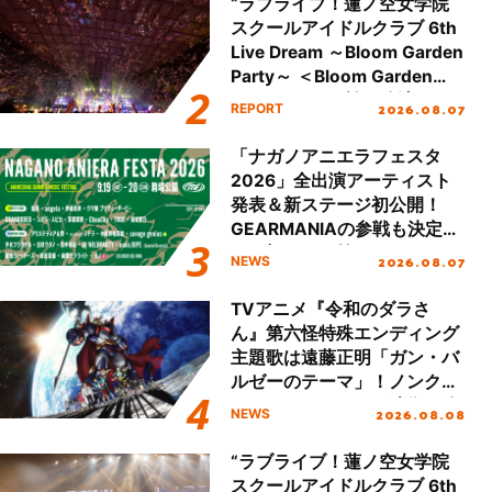
“ラブライブ！蓮ノ空女学院
スクールアイドルクラブ 6th
Live Dream ～Bloom Garden
Party～ ＜Bloom Garden
Party Stage／埼玉公演＞”
2026.08.07
REPORT
Day.2レポート！
「ナガノアニエラフェスタ
2026」全出演アーティスト
発表＆新ステージ初公開！
GEARMANIAの参戦も決定
し、初となる第3ステージの
2026.08.07
NEWS
全貌が明らかに！
TVアニメ『令和のダラさ
ん』第六怪特殊エンディング
主題歌は遠藤正明「ガン・バ
ルゼーのテーマ」！ノンクレ
ジットエンディング映像も公
2026.08.08
NEWS
開！
“ラブライブ！蓮ノ空女学院
スクールアイドルクラブ 6th