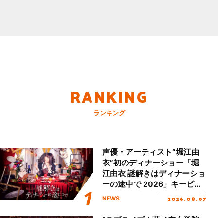
RANKING
ランキング
声優・アーティスト“堀江由
衣”初のディナーショー「堀
江由衣 謎解きはディナーショ
ーの途中で 2026」キービジ
ュアル＆グッズラインナップ
2026.08.07
NEWS
が公開！