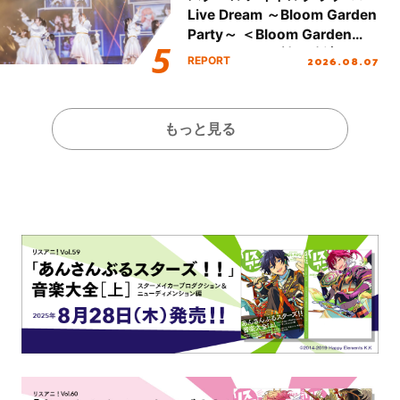
Live Dream ～Bloom Garden
Party～ ＜Bloom Garden
Party Stage／埼玉公演＞”
2026.08.07
REPORT
Day.1レポート！
もっと見る