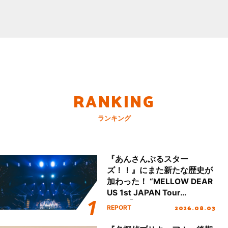
RANKING
ランキング
『あんさんぶるスター
ズ！！』にまた新たな歴史が
加わった！ “MELLOW DEAR
US 1st JAPAN Tour
Final「NICE to meet YOU
2026.08.03
REPORT
!!」Dear 横浜BUNTAI”をレポ
ート!!