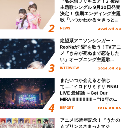
『名探偵プリキュア！』後期
主題歌シングル 9月30日発売
決定！ 後期エンディング主題
歌「いつかわかる☆きっとあ
える」TVサイズ先行配信開
2026.08.03
NEWS
始！
絶望系アニソンシンガー・
ReoNaが“愛”を歌う！TVアニ
メ『きみが死ぬまで恋をした
い』オープニング主題歌
「Amore」インタビュー
2026.08.03
INTERVIEW
またいつか会えると信じ
て……“イロドリミドリ FINAL
LIVE 最終話 ～Get Our
MIRAI!!!!!!!!!!!!!!～”10年の活
動を経てファイナルを迎える
2026.08.06
REPORT
本公演をレポート
アニメ15周年記念！『うたの
☆プリンスさまっ♪ マジ