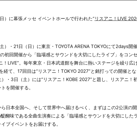
（日）に幕張メッセ イベントホールで行われた“
リスアニ！LIVE 202
（土）・21日（日）に東京・TOYOTA ARENA TOKYOにて2days
2010年の初回開催から「臨場感とサウンドを大切にしたライブ」をコ
ニ！LIVE”。毎年東京・日本武道館を舞台に熱いステージを繰り広
26”を経て、17回目は“リスアニ！TOKYO 2027”と銘打っての開催と
（土）・3日（土）には“リスアニ！KOBE 2027”と題し、リスアニ
ントを開催する。
から日本全国へ、そして世界中へ届けるべく、まずはこの2公演の
E”の醍醐味である全曲生演奏による「臨場感とサウンドを大切にした
ライブイベントをお届けする。