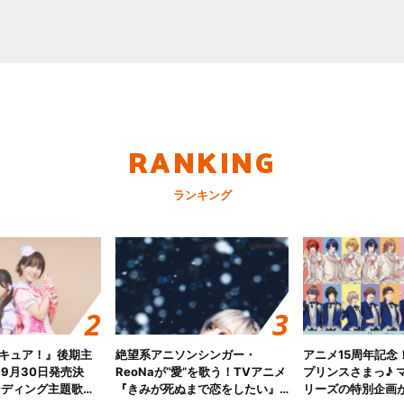
RANKING
ランキング
キュア！』後期主
絶望系アニソンシンガー・
アニメ15周年記念
 9月30日発売決
ReoNaが“愛”を歌う！TVアニメ
プリンスさまっ♪ マ
ンディング主題歌
『きみが死ぬまで恋をしたい』
リーズの特別企画