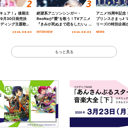
キュア！』後期主
絶望系アニソンシンガー・
アニメ15周年記念
 9月30日発売決
ReoNaが“愛”を歌う！TVアニメ
プリンスさまっ♪ マ
ンディング主題歌
『きみが死ぬまで恋をしたい』
リーズの特別企画
る☆きっとあえ
オープニング主題歌「Amore」
2026.08.03
2026.08.03
INTERVIEW
NEWS
ズ先行配信開始！
インタビュー
もっと見る