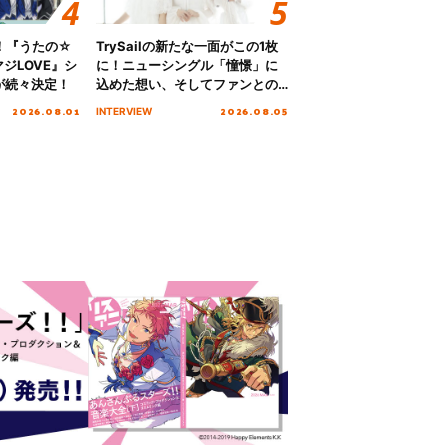
！『うたの☆
TrySailの新たな一面がこの1枚
ジLOVE』シ
に！ニューシングル「憧憬」に
が続々決定！
込めた想い、そしてファンとの
10周年の打ち上げライブを終え
2026.08.01
2026.08.05
INTERVIEW
た心境を聞いた。