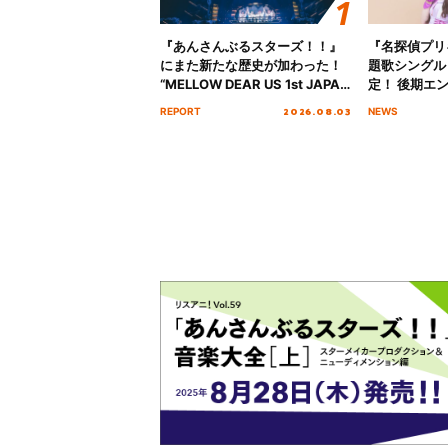
『あんさんぶるスターズ！！』
『名探偵プリ
にまた新たな歴史が加わった！
題歌シングル
“MELLOW DEAR US 1st JAPAN
定！ 後期エ
Tour Final「NICE to meet YOU
「いつかわか
2026.08.03
REPORT
NEWS
!!」Dear 横浜BUNTAI”をレポー
る」TVサイ
ト!!