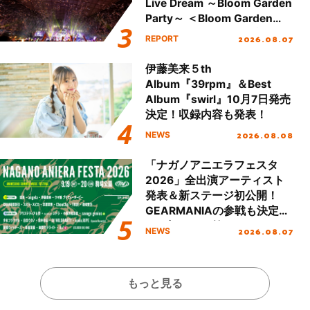
Live Dream ～Bloom Garden
Party～ ＜Bloom Garden
Party Stage／埼玉公演＞”
2026.08.07
REPORT
Day.2レポート！
伊藤美来５th
Album『39rpm』＆Best
Album『swirl』10月7日発売
決定！収録内容も発表！
2026.08.08
NEWS
「ナガノアニエラフェスタ
2026」全出演アーティスト
発表＆新ステージ初公開！
GEARMANIAの参戦も決定
し、初となる第3ステージの
2026.08.07
NEWS
全貌が明らかに！
もっと見る