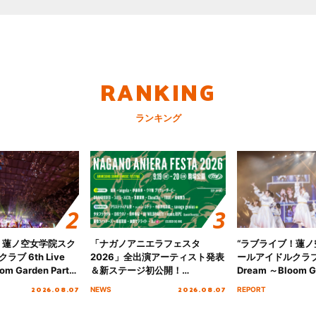
RANKING
ランキング
！蓮ノ空女学院スク
「ナガノアニエラフェスタ
“ラブライブ！蓮
ブ 6th Live
2026」全出演アーティスト発表
ールアイドルクラブ 6
om Garden Party
＆新ステージ初公開！
Dream ～Bloom Ga
arden Party
GEARMANIAの参戦も決定し、
～ ＜Bloom Garde
2026.08.07
2026.08.07
NEWS
REPORT
公演＞” Day.2レポ
初となる第3ステージの全貌が明
Stage／埼玉公演＞”
らかに！
ート！