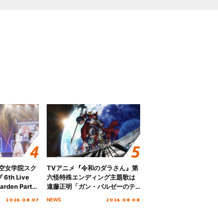
ノ空女学院スク
TVアニメ『令和のダラさん』第
th Live
六怪特殊エンディング主題歌は
rden Party
遠藤正明「ガン・バルゼーのテ
n Party
ーマ」！ノンクレジットエンデ
2026.08.07
2026.08.08
NEWS
 Day.1レポ
ィング映像も公開！