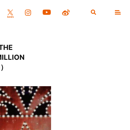
HE
MILLION
5）