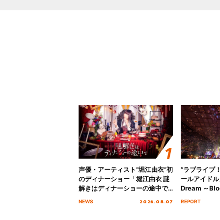
声優・アーティスト“堀江由衣”初
“ラブライブ
のディナーショー「堀江由衣 謎
ールアイドルクラ
解きはディナーショーの途中で
Dream ～Blo
2026」キービジュアル＆グッズ
～ ＜Bloom G
2026.08.07
NEWS
REPORT
ラインナップが公開！
Stage／埼玉
ート！