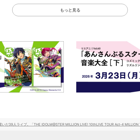
もっと見る
ライブ。「THE IDOLM@STER MILLION LIVE! 10thLIVE TOUR Act-4 MILLIO