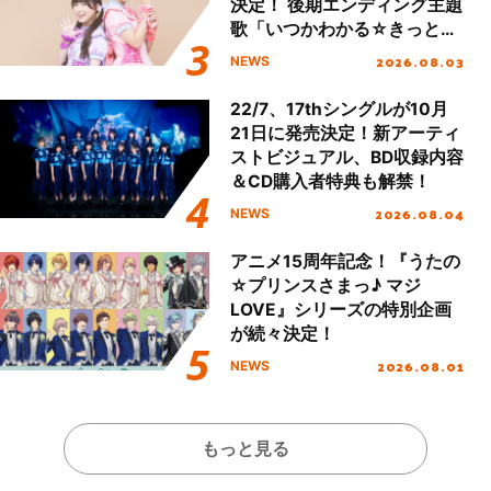
決定！ 後期エンディング主題
歌「いつかわかる☆きっとあ
える」TVサイズ先行配信開
2026.08.03
NEWS
始！
22/7、17thシングルが10月
21日に発売決定！新アーティ
ストビジュアル、BD収録内容
＆CD購入者特典も解禁！
2026.08.04
NEWS
アニメ15周年記念！『うたの
☆プリンスさまっ♪ マジ
LOVE』シリーズの特別企画
が続々決定！
2026.08.01
NEWS
もっと見る