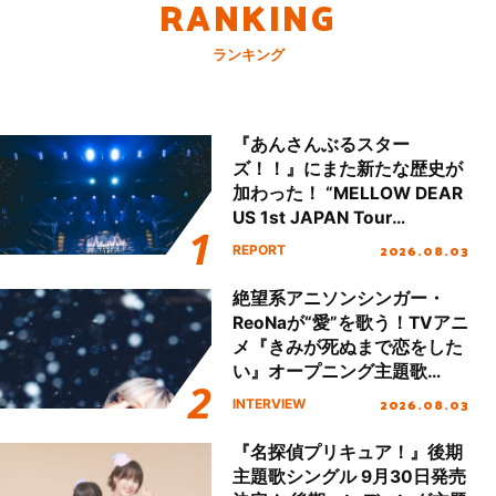
RANKING
ランキング
『あんさんぶるスター
ズ！！』にまた新たな歴史が
加わった！ “MELLOW DEAR
US 1st JAPAN Tour
Final「NICE to meet YOU
2026.08.03
REPORT
!!」Dear 横浜BUNTAI”をレポ
ート!!
絶望系アニソンシンガー・
ReoNaが“愛”を歌う！TVアニ
メ『きみが死ぬまで恋をした
い』オープニング主題歌
「Amore」インタビュー
2026.08.03
INTERVIEW
『名探偵プリキュア！』後期
主題歌シングル 9月30日発売