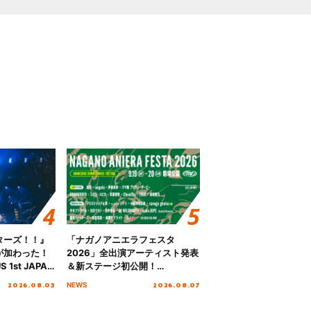
ターズ！！』
「ナガノアニエラフェスタ
が加わった！
2026」全出演アーティスト発表
S 1st JAPAN
＆新ステージ初公開！
 to meet YOU
GEARMANIAの参戦も決定し、
2026.08.03
2026.08.07
NEWS
NTAI”をレポー
初となる第3ステージの全貌が明
らかに！