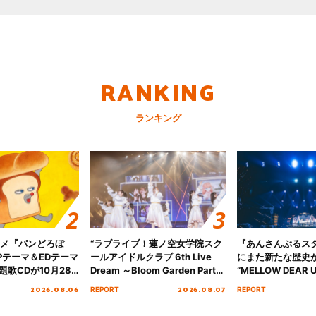
RANKING
ランキング
ニメ『パンどろぼ
“ラブライブ！蓮ノ空女学院スク
『あんさんぶるス
Pテーマ＆EDテーマ
ールアイドルクラブ 6th Live
にまた新たな歴史
歌CDが10月28
Dream ～Bloom Garden Party
“MELLOW DEAR U
決定！
～ ＜Bloom Garden Party
Tour Final「NICE
2026.08.06
2026.08.07
REPORT
REPORT
Stage／埼玉公演＞” Day.1レポ
!!」Dear 横浜BU
ート！
ト!!