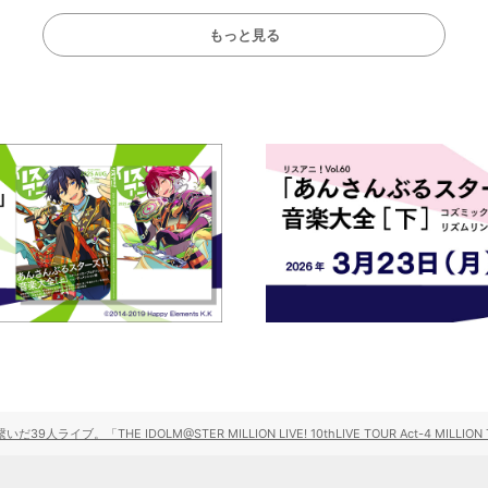
もっと見る
ライブ。「THE IDOLM@STER MILLION LIVE! 10thLIVE TOUR Act-4 MILLIO