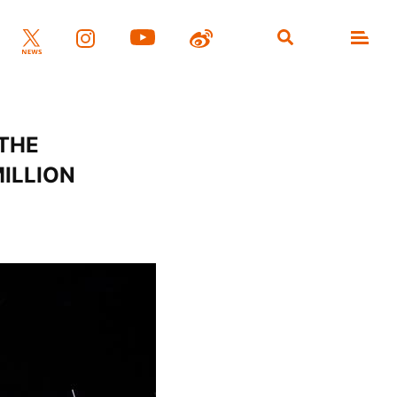
HE
MILLION
）