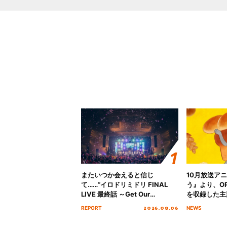
またいつか会えると信じ
10月放送ア
て……“イロドリミドリ FINAL
う』より、O
LIVE 最終話 ～Get Our
を収録した主題
MIRAI!!!!!!!!!!!!!!～”10年の活動
日にリリース
2026.08.06
REPORT
NEWS
を経てファイナルを迎える本公
演をレポート