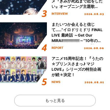
メ『きみが死ぬまで恋をした
い』オープニング主題歌
「Amore」インタビュー
2026.08.03
INTERVIEW
またいつか会えると信じ
て……“イロドリミドリ FINAL
LIVE 最終話 ～Get Our
MIRAI!!!!!!!!!!!!!!～”10年の活
動を経てファイナルを迎える
2026.08.06
REPORT
本公演をレポート
アニメ15周年記念！『うたの
☆プリンスさまっ♪ マジ
LOVE』シリーズの特別企画
が続々決定！
2026.08.01
NEWS
もっと見る