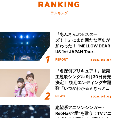
RANKING
ランキング
『あんさんぶるスター
ズ！！』にまた新たな歴史が
加わった！ “MELLOW DEAR
US 1st JAPAN Tour
Final「NICE to meet YOU
2026.08.03
REPORT
!!」Dear 横浜BUNTAI”をレポ
ート!!
『名探偵プリキュア！』後期
主題歌シングル 9月30日発売
決定！ 後期エンディング主題
歌「いつかわかる☆きっとあ
える」TVサイズ先行配信開
2026.08.03
NEWS
始！
絶望系アニソンシンガー・
ReoNaが“愛”を歌う！TVアニ