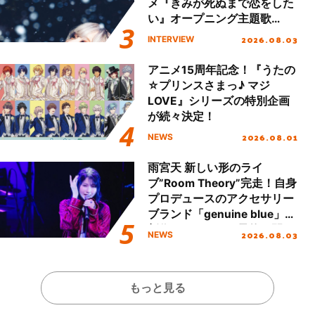
メ『きみが死ぬまで恋をした
い』オープニング主題歌
「Amore」インタビュー
2026.08.03
INTERVIEW
アニメ15周年記念！『うたの
☆プリンスさまっ♪ マジ
LOVE』シリーズの特別企画
が続々決定！
2026.08.01
NEWS
雨宮天 新しい形のライ
ブ”Room Theory”完走！自身
プロデュースのアクセサリー
ブランド「genuine blue」の
新作アクセサリー予約も開
2026.08.03
NEWS
始！
もっと見る