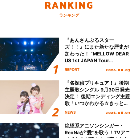
RANKING
ランキング
『あんさんぶるスター
ズ！！』にまた新たな歴史が
加わった！ “MELLOW DEAR
US 1st JAPAN Tour
Final「NICE to meet YOU
2026.08.03
REPORT
!!」Dear 横浜BUNTAI”をレポ
ート!!
『名探偵プリキュア！』後期
主題歌シングル 9月30日発売
決定！ 後期エンディング主題
歌「いつかわかる☆きっとあ
える」TVサイズ先行配信開
2026.08.03
NEWS
始！
絶望系アニソンシンガー・
ReoNaが“愛”を歌う！TVアニ