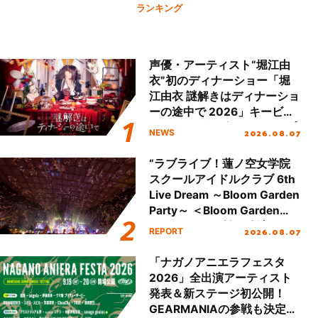
ランキング
声優・アーティスト“堀江由
衣”初のディナーショー「堀
江由衣 謎解きはディナーショ
ーの途中で 2026」キービジ
ュアル＆グッズラインナップ
2026.08.07
NEWS
が公開！
“ラブライブ！蓮ノ空女学院
スクールアイドルクラブ 6th
Live Dream ～Bloom Garden
Party～ ＜Bloom Garden
Party Stage／埼玉公演＞”
2026.08.07
REPORT
Day.2レポート！
「ナガノアニエラフェスタ
2026」全出演アーティスト
発表＆新ステージ初公開！
GEARMANIAの参戦も決定