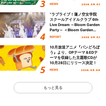
し、初となる第3ステージの
2026.08.07
NEWS
全貌が明らかに！
“ラブライブ！蓮ノ空女学院
スクールアイドルクラブ 6th
Live Dream ～Bloom Garden
Party～ ＜Bloom Garden
Party Stage／埼玉公演＞”
2026.08.07
REPORT
Day.1レポート！
10月放送アニメ『パンどろぼ
う』より、OPテーマ＆EDテ
ーマを収録した主題歌CDが
10月28日にリリース決定！
2026.08.06
NEWS
もっと見る