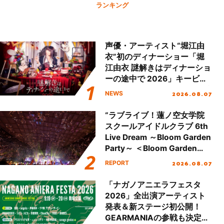
ランキング
声優・アーティスト“堀江由
衣”初のディナーショー「堀
江由衣 謎解きはディナーショ
ーの途中で 2026」キービジ
ュアル＆グッズラインナップ
2026.08.07
NEWS
が公開！
“ラブライブ！蓮ノ空女学院
スクールアイドルクラブ 6th
Live Dream ～Bloom Garden
Party～ ＜Bloom Garden
Party Stage／埼玉公演＞”
2026.08.07
REPORT
Day.2レポート！
「ナガノアニエラフェスタ
2026」全出演アーティスト
発表＆新ステージ初公開！
GEARMANIAの参戦も決定