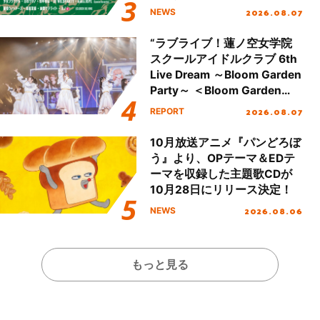
し、初となる第3ステージの
2026.08.07
NEWS
全貌が明らかに！
“ラブライブ！蓮ノ空女学院
スクールアイドルクラブ 6th
Live Dream ～Bloom Garden
Party～ ＜Bloom Garden
Party Stage／埼玉公演＞”
2026.08.07
REPORT
Day.1レポート！
10月放送アニメ『パンどろぼ
う』より、OPテーマ＆EDテ
ーマを収録した主題歌CDが
10月28日にリリース決定！
2026.08.06
NEWS
もっと見る