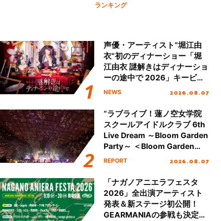
ランキング
声優・アーティスト“堀江由
衣”初のディナーショー「堀
江由衣 謎解きはディナーショ
ーの途中で 2026」キービジ
ュアル＆グッズラインナップ
2026.08.07
NEWS
が公開！
“ラブライブ！蓮ノ空女学院
スクールアイドルクラブ 6th
Live Dream ～Bloom Garden
Party～ ＜Bloom Garden
Party Stage／埼玉公演＞”
2026.08.07
REPORT
Day.2レポート！
「ナガノアニエラフェスタ
2026」全出演アーティスト
発表＆新ステージ初公開！
GEARMANIAの参戦も決定