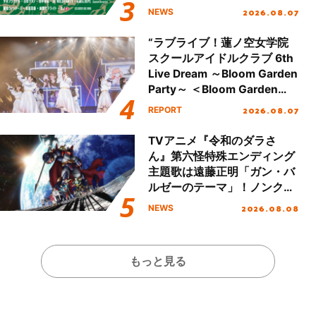
し、初となる第3ステージの
2026.08.07
NEWS
全貌が明らかに！
“ラブライブ！蓮ノ空女学院
スクールアイドルクラブ 6th
Live Dream ～Bloom Garden
Party～ ＜Bloom Garden
Party Stage／埼玉公演＞”
2026.08.07
REPORT
Day.1レポート！
TVアニメ『令和のダラさ
ん』第六怪特殊エンディング
主題歌は遠藤正明「ガン・バ
ルゼーのテーマ」！ノンクレ
ジットエンディング映像も公
2026.08.08
NEWS
開！
もっと見る