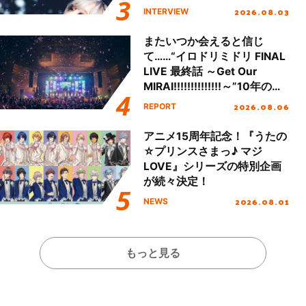
「Amore」インタビュー
2026.08.03
INTERVIEW
またいつか会えると信じ
て……“イロドリミドリ FINAL
LIVE 最終話 ～Get Our
MIRAI!!!!!!!!!!!!!!～”10年の活
動を経てファイナルを迎える
2026.08.06
REPORT
本公演をレポート
アニメ15周年記念！『うたの
☆プリンスさまっ♪ マジ
LOVE』シリーズの特別企画
が続々決定！
2026.08.01
NEWS
もっと見る