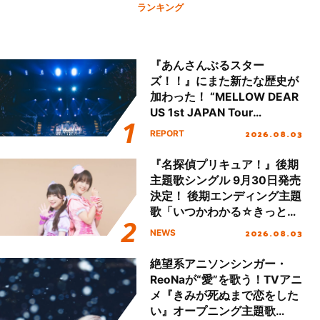
ランキング
『あんさんぶるスター
ズ！！』にまた新たな歴史が
加わった！ “MELLOW DEAR
US 1st JAPAN Tour
Final「NICE to meet YOU
2026.08.03
REPORT
!!」Dear 横浜BUNTAI”をレポ
ート!!
『名探偵プリキュア！』後期
主題歌シングル 9月30日発売
決定！ 後期エンディング主題
歌「いつかわかる☆きっとあ
える」TVサイズ先行配信開
2026.08.03
NEWS
始！
絶望系アニソンシンガー・
ReoNaが“愛”を歌う！TVアニ
メ『きみが死ぬまで恋をした
い』オープニング主題歌