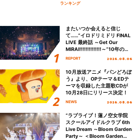
ランキング
またいつか会えると信じ
て……“イロドリミドリ FINAL
LIVE 最終話 ～Get Our
MIRAI!!!!!!!!!!!!!!～”10年の活
動を経てファイナルを迎える
2026.08.06
REPORT
本公演をレポート
10月放送アニメ『パンどろぼ
う』より、OPテーマ＆EDテ
ーマを収録した主題歌CDが
10月28日にリリース決定！
2026.08.06
NEWS
“ラブライブ！蓮ノ空女学院
スクールアイドルクラブ 6th
Live Dream ～Bloom Garden
Party～ ＜Bloom Garden