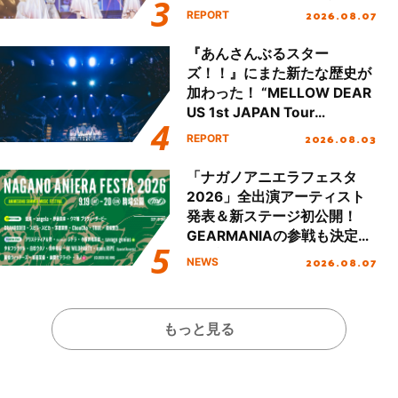
Party Stage／埼玉公演＞”
2026.08.07
REPORT
Day.1レポート！
『あんさんぶるスター
ズ！！』にまた新たな歴史が
加わった！ “MELLOW DEAR
US 1st JAPAN Tour
Final「NICE to meet YOU
2026.08.03
REPORT
!!」Dear 横浜BUNTAI”をレポ
ート!!
「ナガノアニエラフェスタ
2026」全出演アーティスト
発表＆新ステージ初公開！
GEARMANIAの参戦も決定
し、初となる第3ステージの
2026.08.07
NEWS
全貌が明らかに！
もっと見る