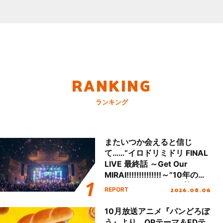
RANKING
ランキング
またいつか会えると信じ
て……“イロドリミドリ FINAL
LIVE 最終話 ～Get Our
MIRAI!!!!!!!!!!!!!!～”10年の活
動を経てファイナルを迎える
2026.08.06
REPORT
本公演をレポート
10月放送アニメ『パンどろぼ
う』より、OPテーマ＆EDテ