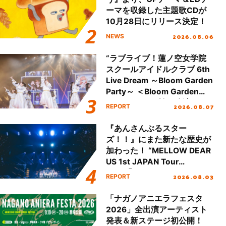
ーマを収録した主題歌CDが
10月28日にリリース決定！
2026.08.06
NEWS
“ラブライブ！蓮ノ空女学院
スクールアイドルクラブ 6th
Live Dream ～Bloom Garden
Party～ ＜Bloom Garden
Party Stage／埼玉公演＞”
2026.08.07
REPORT
Day.1レポート！
『あんさんぶるスター
ズ！！』にまた新たな歴史が
加わった！ “MELLOW DEAR
US 1st JAPAN Tour
Final「NICE to meet YOU
2026.08.03
REPORT
!!」Dear 横浜BUNTAI”をレポ
ート!!
「ナガノアニエラフェスタ
2026」全出演アーティスト
発表＆新ステージ初公開！