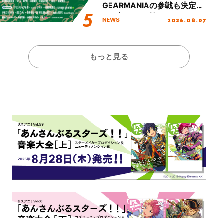
GEARMANIAの参戦も決定
し、初となる第3ステージの
2026.08.07
NEWS
全貌が明らかに！
もっと見る