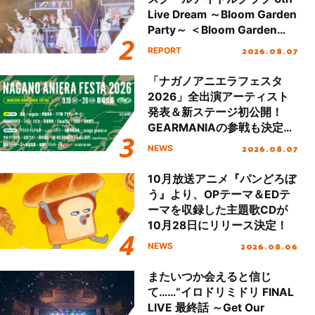
Live Dream ～Bloom Garden
Party～ ＜Bloom Garden
Party Stage／埼玉公演＞”
2026.08.07
REPORT
Day.1レポート！
「ナガノアニエラフェスタ
2026」全出演アーティスト
発表＆新ステージ初公開！
GEARMANIAの参戦も決定
し、初となる第3ステージの
2026.08.07
NEWS
全貌が明らかに！
10月放送アニメ『パンどろぼ
う』より、OPテーマ＆EDテ
ーマを収録した主題歌CDが
10月28日にリリース決定！
2026.08.06
NEWS
またいつか会えると信じ
て……“イロドリミドリ FINAL
LIVE 最終話 ～Get Our