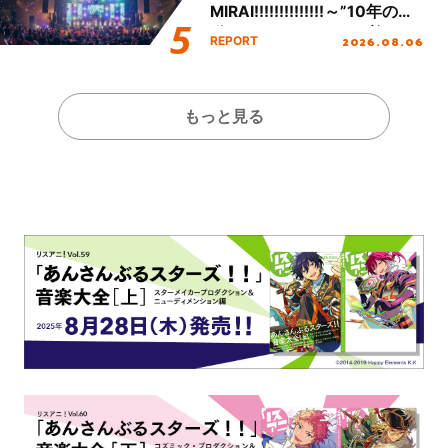
MIRAI!!!!!!!!!!!!!!～”10年の活
動を経てファイナルを迎える
2026.08.06
REPORT
本公演をレポート
もっと見る