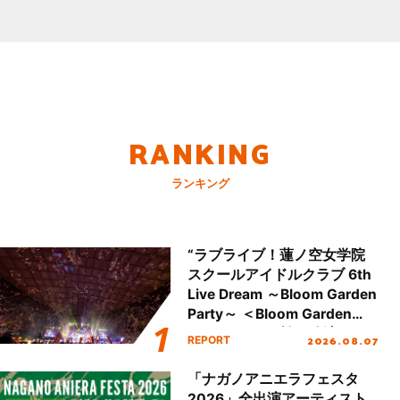
RANKING
ランキング
“ラブライブ！蓮ノ空女学院
スクールアイドルクラブ 6th
Live Dream ～Bloom Garden
Party～ ＜Bloom Garden
Party Stage／埼玉公演＞”
2026.08.07
REPORT
Day.2レポート！
「ナガノアニエラフェスタ
2026」全出演アーティスト