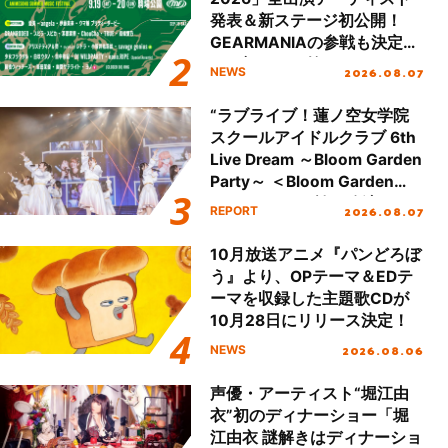
発表＆新ステージ初公開！
GEARMANIAの参戦も決定
し、初となる第3ステージの
2026.08.07
NEWS
全貌が明らかに！
“ラブライブ！蓮ノ空女学院
スクールアイドルクラブ 6th
Live Dream ～Bloom Garden
Party～ ＜Bloom Garden
Party Stage／埼玉公演＞”
2026.08.07
REPORT
Day.1レポート！
10月放送アニメ『パンどろぼ
う』より、OPテーマ＆EDテ
ーマを収録した主題歌CDが
10月28日にリリース決定！
2026.08.06
NEWS
声優・アーティスト“堀江由
衣”初のディナーショー「堀
江由衣 謎解きはディナーショ