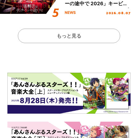
ーの途中で 2026」キービジ
ュアル＆グッズラインナップ
2026.08.07
NEWS
が公開！
もっと見る