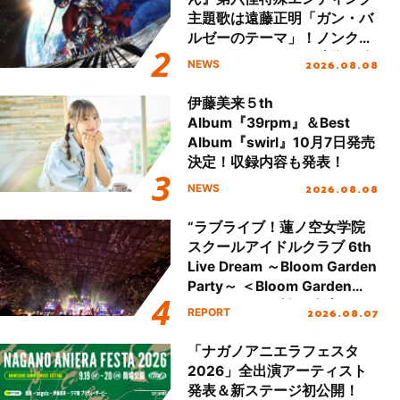
主題歌は遠藤正明「ガン・バ
ルゼーのテーマ」！ノンクレ
ジットエンディング映像も公
2026.08.08
NEWS
開！
伊藤美来５th
Album『39rpm』＆Best
Album『swirl』10月7日発売
決定！収録内容も発表！
2026.08.08
NEWS
“ラブライブ！蓮ノ空女学院
スクールアイドルクラブ 6th
Live Dream ～Bloom Garden
Party～ ＜Bloom Garden
Party Stage／埼玉公演＞”
2026.08.07
REPORT
Day.2レポート！
「ナガノアニエラフェスタ
2026」全出演アーティスト
発表＆新ステージ初公開！