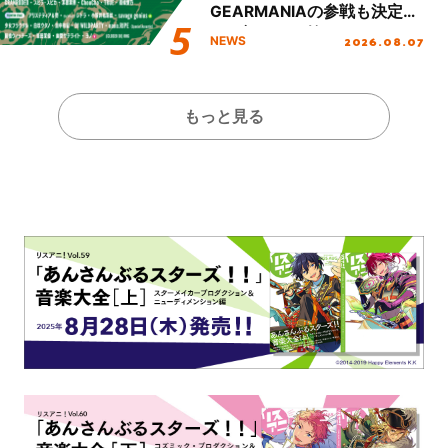
GEARMANIAの参戦も決定
し、初となる第3ステージの
2026.08.07
NEWS
全貌が明らかに！
もっと見る