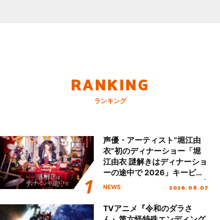
RANKING
ランキング
声優・アーティスト“堀江由
衣”初のディナーショー「堀
江由衣 謎解きはディナーショ
ーの途中で 2026」キービジ
ュアル＆グッズラインナップ
2026.08.07
NEWS
が公開！
TVアニメ『令和のダラさ
ん』第六怪特殊エンディング