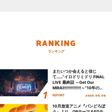
RANKING
ランキング
またいつか会えると信じ
て……“イロドリミドリ FINAL
LIVE 最終話 ～Get Our
MIRAI!!!!!!!!!!!!!!～”10年の活
動を経てファイナルを迎える
2026.08.06
REPORT
本公演をレポート
10月放送アニメ『パンどろぼ
う』より、OPテーマ＆EDテ