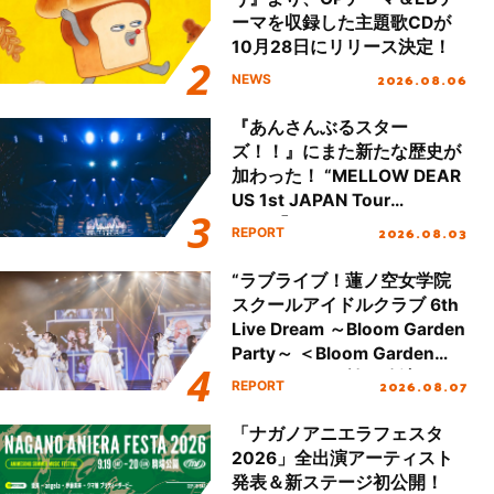
ーマを収録した主題歌CDが
10月28日にリリース決定！
2026.08.06
NEWS
『あんさんぶるスター
ズ！！』にまた新たな歴史が
加わった！ “MELLOW DEAR
US 1st JAPAN Tour
Final「NICE to meet YOU
2026.08.03
REPORT
!!」Dear 横浜BUNTAI”をレポ
ート!!
“ラブライブ！蓮ノ空女学院
スクールアイドルクラブ 6th
Live Dream ～Bloom Garden
Party～ ＜Bloom Garden
Party Stage／埼玉公演＞”
2026.08.07
REPORT
Day.1レポート！
「ナガノアニエラフェスタ
2026」全出演アーティスト
発表＆新ステージ初公開！