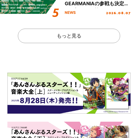
GEARMANIAの参戦も決定
し、初となる第3ステージの
2026.08.07
NEWS
全貌が明らかに！
もっと見る