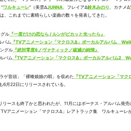
“
ワルキューレ
”（美雲Δ
JUNNA
、フレイアΔ
鈴木みのり
、カナメΔ
は、これまでに素晴らしい楽曲の数々を発表してきた。
ングル
『一度だけの恋なら / ルンがピカッと光ったら』
アルバム
『TVアニメーション「マクロスΔ」ボーカルアルバム Walküre
シングル
『絶対零度θノヴァティック／破滅の純情』
アルバム
『TVアニメーション「マクロスΔ」ボーカルアルバム2 Walkür
クラゲ音頭」「裸喰娘娘の唄」を収めた
『TVアニメーション「マク
も6月22日にリリースされている。
リリースも終了かと思われたが、11月にはボーナス・アルバム発
日に『TVアニメーション「マクロスΔ」レアトラック集 ワルキュー