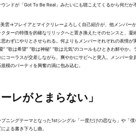
ンドが「Got To Be Real」みたいにも聴こえてくるから何だか
→美雲→フレイアとマイクリレーよろしく自己紹介が、他メンバー
ラクターの特徴を的確なリリックへと置き換えたそのセンスと、凝
に思わずにやりとさせられる。何よりもメンバーそれぞれの表情が
は愛” “歌は希望” “歌は神秘” “歌は元気”のコールもひときわ鮮や
ロにコーラスが交差しながら、爽やかにサビへと突入。メンバー全
系規模のパーティを興奮の渦に包み込む。
ューレがとまらない」
プニングテーマとなった1stシングル「一度だけの恋なら」や「
ビによる書き下ろし曲。