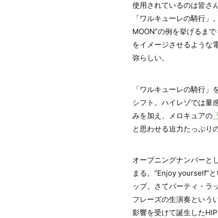
使用されているのは皆さ
「ワルキューレの騎行」。
MOON”の例を挙げるま
をイメージさせるような
弥らしい。
「ワルキューレの騎行」
シフト。ハイレゾでは量
みを加え、メロキュアの
「
と思わせる迫力たっぷり
オープニングナンバーと
まる。“Enjoy you
ップ。さてパーティ・ラ
フレーズの生演奏という
影響を受けて誕生したHI