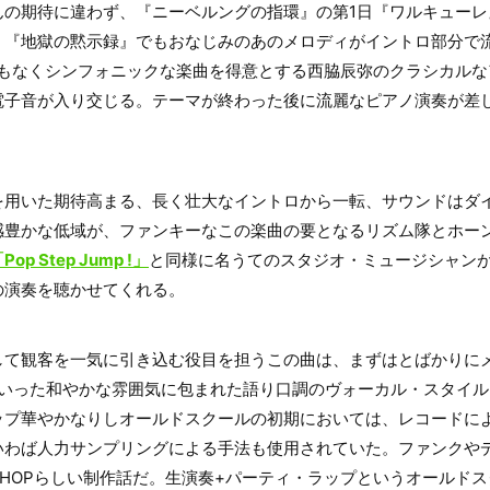
んの期待に違わず、『ニーベルングの指環』の第1日『ワルキューレ
『地獄の黙示録』でもおなじみのあのメロディがイントロ部分で流れ
でもなくシンフォニックな楽曲を得意とする西脇辰弥のクラシカル
電子音が入り交じる。テーマが終わった後に流麗なピアノ演奏が差
を用いた期待高まる、長く壮大なイントロから一転、サウンドはダ
感豊かな低域が、ファンキーなこの楽曲の要となるリズム隊とホー
Pop Step Jump !」
と同様に名うてのスタジオ・ミュージシャン
の演奏を聴かせてくれる。
して観客を一気に引き込む役目を担うこの曲は、まずはとばかりに
rself”といった和やかな雰囲気に包まれた語り口調のヴォーカル・スタ
ップ華やかなりしオールドスクールの初期においては、レコードに
いわば人力サンプリングによる手法も使用されていた。ファンクや
PHOPらしい制作話だ。生演奏+パーティ・ラップというオールド