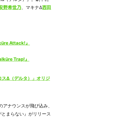
安野希世乃
、マキナΔ
西田
 Attack!』
e Trap!』
ロスΔ（デルタ）」オリジ
売のアナウンスが飛び込み、
レがとまらない』がリリース