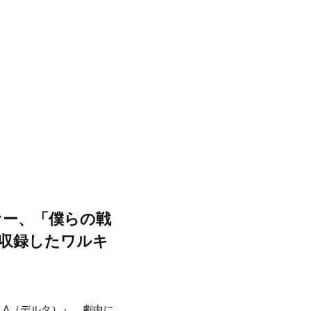
ァー、「僕らの戦
源を収録したワルキ
スΔ（デルタ）』。劇中に