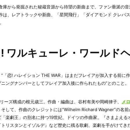
の倉庫から発掘された秘蔵音源から待望の新曲まで、ファン垂涎の音
作は、レアトラックや新曲、「星間飛行」「ダイアモンド クレバ
。
! ワルキューレ・ワールド
“「恋! ハレイション THE WAR」はまだフレイアが加入する前
プニングナンバーとしてフレイア加入後に作られたもの”とのこと。
シリーズ構成の根元歳三。作曲・編曲は、谷村有美や岡崎律子、
メ
。そして、作曲のクレジットには“Wilhelm Richard Wagner”
ば「楽劇王」の別名に持つ19世紀、ドイツの作曲家。『さまよえる
『トリスタンとイゾルデ』など歴史に残る歌劇、楽劇を手がけてき