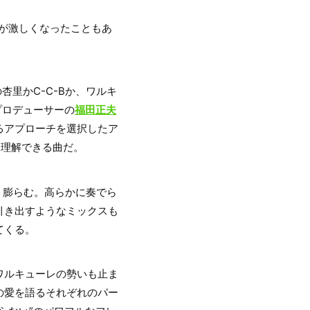
が激しくなったこともあ
里かC-C-Bか、ワルキ
楽プロデューサーの
福田正夫
るアプローチを選択したア
く理解できる曲だ。
う膨らむ。高らかに奏でら
引き出すようなミックスも
てくる。
ワルキューレの勢いも止ま
の愛を語るそれぞれのパー