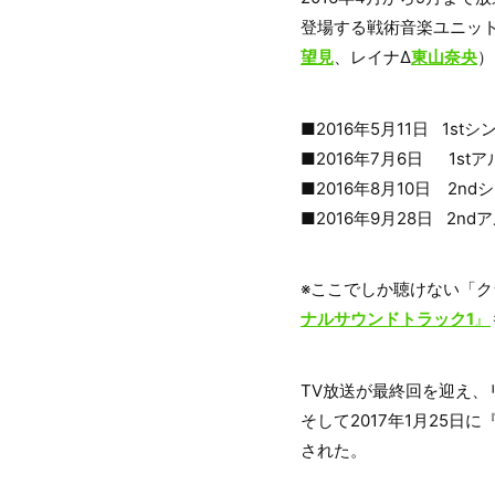
登場する戦術音楽ユニット
望見
、レイナΔ
東山奈央
）
■2016年5月11日 1stシ
■2016年7月6日 1st
■2016年8月10日 2nd
■2016年9月28日 2nd
※ここでしか聴けない「
ナルサウンドトラック1
』
TV放送が最終回を迎え、
そして2017年1月25
された。