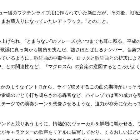
ビュー後のワクチンライブ用に作られていた新曲だが、その後、戦況
ままお蔵入りになっていたレアトラック。”とのこと。
上げられ、“とまらない”のフレーズがいつまでも耳に残る、平成の杏
p! 80年代歌謡に真っ向から勝負を挑んだ、熱さほとばしるナンバー。音
っているように、歌謡曲の中毒性や、ロックと歌謡曲との折衷によ
中」との関連性など、『マクロスΔ』の音楽の意図するところがよ
まるかのようなイントロから、ライヴ映えするこの曲の期待がいっそ
や雷鳴のごとく打ち鳴らされる轟音など、ハイレゾでは音の威力を
ステージでの演奏シーンを想像させるような、迫力が存分に伝わっ
ウンドと競りあうように、情熱的なヴォーカルを鮮烈に響かせる、
量がキャラクターの歌声をリアルに描写しており、くるおしいほど