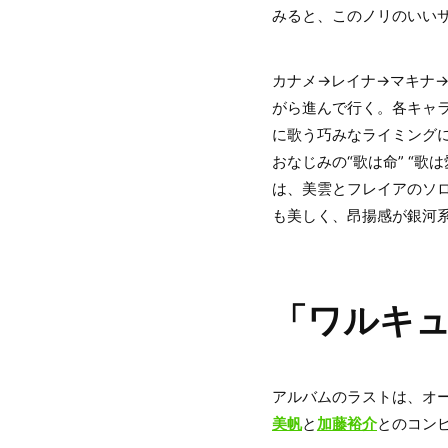
みると、このノリのいいサウ
カナメ→レイナ→マキナ
がら進んで行く。各キャ
に歌う巧みなライミング
おなじみの“歌は命” “歌
は、美雲とフレイアのソ
も美しく、昂揚感が銀河
「ワルキ
アルバムのラストは、オー
美帆
と
加藤裕介
とのコン