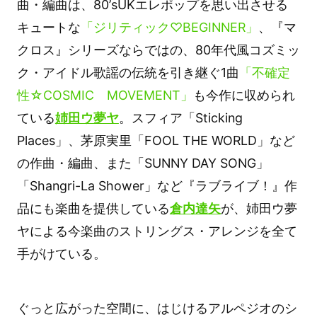
曲・編曲は、80’sUKエレポップを思い出させる
キュートな
「ジリティック♡BEGINNER」
、『マ
クロス』シリーズならではの、80年代風コズミッ
ク・アイドル歌謡の伝統を引き継ぐ1曲
「不確定
性☆COSMIC MOVEMENT」
も今作に収められ
ている
姉田ウ夢ヤ
。スフィア「Sticking
Places」、茅原実里「FOOL THE WORLD」など
の作曲・編曲、また「SUNNY DAY SONG」
「Shangri-La Shower」など『ラブライブ！』作
品にも楽曲を提供している
倉内達矢
が、姉田ウ夢
ヤによる今楽曲のストリングス・アレンジを全て
手がけている。
ぐっと広がった空間に、はじけるアルペジオのシ