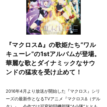
『マクロスΔ』の歌姫たち“ワル
キューレ”の1stアルバムが登場。
華麗な歌とダイナミックなサウ
ンドの猛攻を受け止めて！
2016年4月より放送が開始した『マクロス』シリ
ーズの最新作となるTVアニメ『マクロスΔ（デル
タ）』。今作では可変戦闘機部隊“Δ小隊”ととも