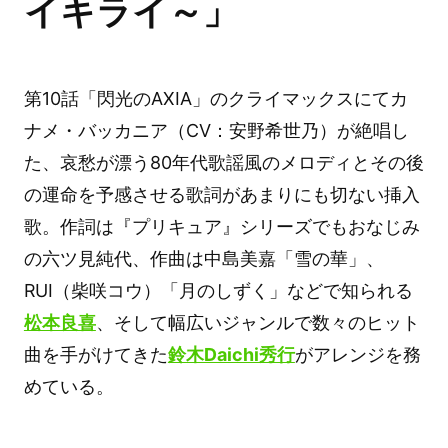
イキライ～」
第10話「閃光のAXIA」のクライマックスにてカ
ナメ・バッカニア（CV：安野希世乃）が絶唱し
た、哀愁が漂う80年代歌謡風のメロディとその後
の運命を予感させる歌詞があまりにも切ない挿入
歌。作詞は『プリキュア』シリーズでもおなじみ
の六ツ見純代、作曲は中島美嘉「雪の華」、
RUI（柴咲コウ）「月のしずく」などで知られる
松本良喜
、そして幅広いジャンルで数々のヒット
曲を手がけてきた
鈴木Daichi秀行
がアレンジを務
めている。