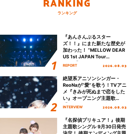
RANKING
ランキング
『あんさんぶるスター
ズ！！』にまた新たな歴史が
加わった！ “MELLOW DEAR
US 1st JAPAN Tour
Final「NICE to meet YOU
2026.08.03
REPORT
!!」Dear 横浜BUNTAI”をレポ
ート!!
絶望系アニソンシンガー・
ReoNaが“愛”を歌う！TVアニ
メ『きみが死ぬまで恋をした
い』オープニング主題歌
「Amore」インタビュー
2026.08.03
INTERVIEW
『名探偵プリキュア！』後期
主題歌シングル 9月30日発売
決定！ 後期エンディング主題