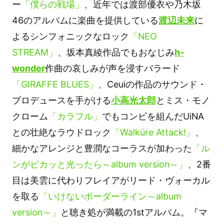
ー
「僕らの戦場」
、近年では渡部優衣や乃木坂
46のアルバムに楽曲を提供している
渡辺未来
に
よるシンフォニックなロック
「NEO
STREAM」
、坂本真綾作品でもおなじみ
h-
wonder
作曲の哀しみが声を浸すバラード
「GIRAFFE BLUES」
、Ceuiの作品のサウンド・
プロデュースを手がける
小高光太郎
とミス・モノ
クローム
「カラフル」
でもコンビを組んだUiNA
との壮絶なラウドロック
「Walküre Attack!」
、
細かなアレンジと豊潤なコーラスが加わった
「ル
ンがピカッと光ったら～album version～」
、2番
目は美雲に代わりフレイアがリード・ヴォーカル
を取る
「いけないボーダーライン～album
version～」
と聴き処が満載の1stアルバム。『マ