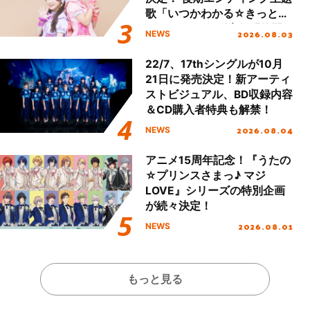
歌「いつかわかる☆きっとあ
える」TVサイズ先行配信開
2026.08.03
NEWS
始！
22/7、17thシングルが10月
21日に発売決定！新アーティ
ストビジュアル、BD収録内容
＆CD購入者特典も解禁！
2026.08.04
NEWS
アニメ15周年記念！『うたの
☆プリンスさまっ♪ マジ
LOVE』シリーズの特別企画
が続々決定！
2026.08.01
NEWS
もっと見る