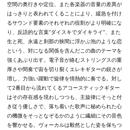
空間の奥行きや定位、また各楽器の音量の差異が
はっきりと表われてくることにより、緩急を付け
るサウンド要素のそれぞれの役割がより明確にな
り、反語的な言葉“ダイスキでダイキライ”、また
生と死、永遠と刹那の狭間に浮かぶ泡のような恋
という、対になる関係を含んだこの曲のテーマを
強くあぶり出す。電子音が絡むストリングスの重
厚さや間奏で宙を切り裂くエレキギターの鋭さが
増し、力強い躍動で旋律を情熱的に奏でる。対し
て2番目から流れてくるアコースティックギター
はその存在感を現わしつつも、主旋律にそっと付
き従う優しさで、落ち着いた歌声に秘められた心
の機微をそっとなぞるかのように繊細にその音色
を響かせる。ヴォーカルは毅然とした姿を保ちつ