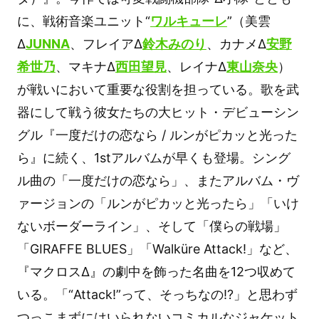
に、戦術音楽ユニット“
ワルキューレ
”（美雲
Δ
JUNNA
、フレイアΔ
鈴木みのり
、カナメΔ
安野
希世乃
、マキナΔ
西田望見
、レイナΔ
東山奈央
）
が戦いにおいて重要な役割を担っている。歌を武
器にして戦う彼女たちの大ヒット・デビューシン
グル『一度だけの恋なら / ルンがピカッと光った
ら』に続く、1stアルバムが早くも登場。シング
ル曲の「一度だけの恋なら」、またアルバム・ヴ
ァージョンの「ルンがピカッと光ったら」「いけ
ないボーダーライン」、そして「僕らの戦場」
「GIRAFFE BLUES」「Walküre Attack!」など、
『マクロスΔ』の劇中を飾った名曲を12つ収めて
いる。「“Attack!”って、そっちなの!?」と思わず
つっこまずにはいられないコミカルなジャケット