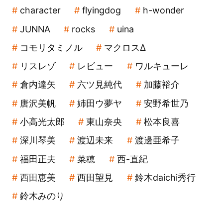
character
flyingdog
h-wonder
JUNNA
rocks
uina
コモリタミノル
マクロスΔ
リスレゾ
レビュー
ワルキューレ
倉内達矢
六ツ見純代
加藤裕介
唐沢美帆
姉田ウ夢ヤ
安野希世乃
小高光太郎
東山奈央
松本良喜
深川琴美
渡辺未来
渡邊亜希子
福田正夫
菜穂
西-直紀
西田恵美
西田望見
鈴木daichi秀行
鈴木みのり