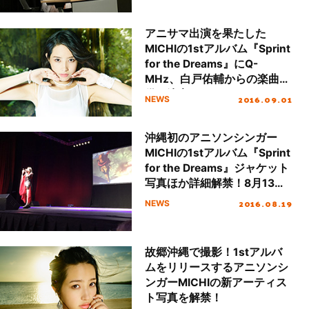
アニサマ出演を果たした
MICHIの1stアルバム『Sprint
for the Dreams』にQ-
MHz、白戸佑輔からの楽曲提
供が決定！リリースイベン
2016.09.01
NEWS
ト、公開ニコ生情報も！
沖縄初のアニソンシンガー
MICHIの1stアルバム『Sprint
for the Dreams』ジャケット
写真ほか詳細解禁！8月13日
のアニメコンベンション
2016.08.19
NEWS
「OTAKON」にて3,000人の
アニメファンを魅了！
故郷沖縄で撮影！1stアルバ
ムをリリースするアニソンシ
ンガーMICHIの新アーティス
ト写真を解禁！