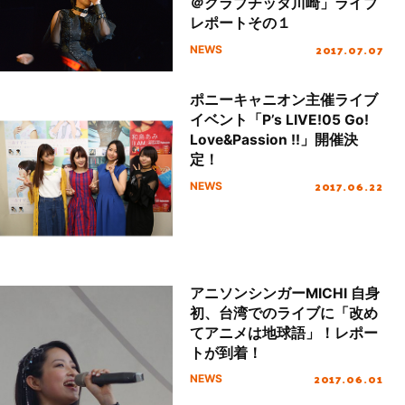
＠クラブチッタ川崎」ライブ
レポートその１
2017.07.07
NEWS
ポニーキャニオン主催ライブ
イベント「P’s LIVE!05 Go!
Love&Passion !!」開催決
定！
2017.06.22
NEWS
アニソンシンガーMICHI 自身
初、台湾でのライブに「改め
てアニメは地球語」！レポー
トが到着！
2017.06.01
NEWS