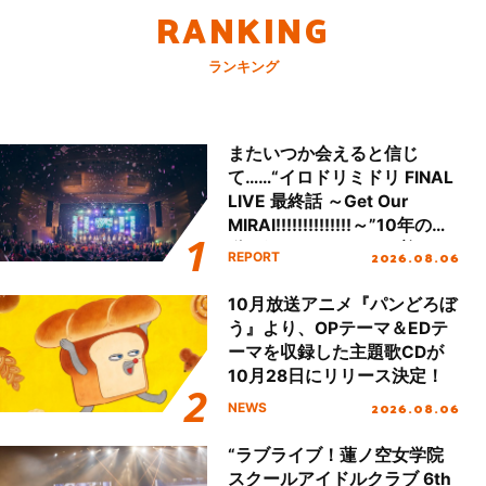
RANKING
ランキング
またいつか会えると信じ
て……“イロドリミドリ FINAL
LIVE 最終話 ～Get Our
MIRAI!!!!!!!!!!!!!!～”10年の活
動を経てファイナルを迎える
2026.08.06
REPORT
本公演をレポート
10月放送アニメ『パンどろぼ
う』より、OPテーマ＆EDテ
ーマを収録した主題歌CDが
10月28日にリリース決定！
2026.08.06
NEWS
“ラブライブ！蓮ノ空女学院
スクールアイドルクラブ 6th