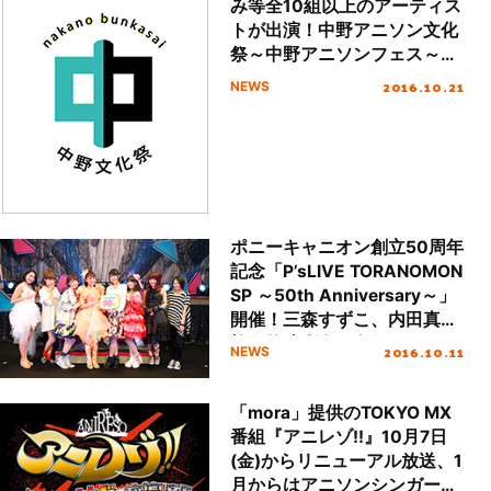
み等全10組以上のアーティス
トが出演！中野アニソン文化
祭～中野アニソンフェス～が
まもなく開催！
2016.10.21
NEWS
ポニーキャニオン創立50周年
記念「P’sLIVE TORANOMON
SP ～50th Anniversary～」
開催！三森すずこ、内田真
礼、竹達彩奈、久保ユリカら
2016.10.11
NEWS
が共演！
「mora」提供のTOKYO MX
番組『アニレゾ!!』10月7日
(金)からリニューアル放送、1
月からはアニソンシンガーオ