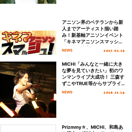
アニソン界のベテランから新
人までアーティスト揃い踏
み！新基軸アニソンイベント
「キネマアニソンスマッシ
ュ」開催決定！
2017.01.15
NEWS
MICHI「みんなと一緒に大き
な夢を見ていきたい」初のワ
ンマンライブ大成功！ 三森す
ずこやTRUE等からサプライ
ズも！
2016.11.14
NEWS
Prizmmy☆、MICHI、和島あ