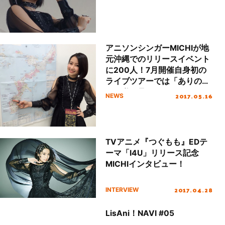
アニソンシンガーMICHIが地
元沖縄でのリリースイベント
に200人！7月開催自身初の
ライブツアーでは「ありのま
まの私を見て」
2017.05.16
NEWS
TVアニメ『つぐもも』EDテ
ーマ「I4U」リリース記念
MICHIインタビュー！
2017.04.28
INTERVIEW
LisAni！NAVI #05