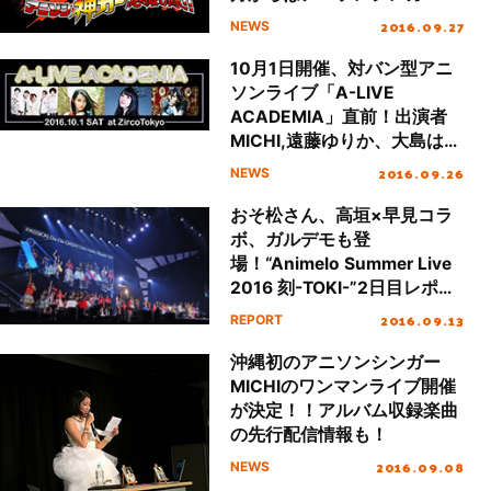
ーディションを開催！
2016.09.27
NEWS
10月1日開催、対バン型アニ
ソンライブ「A-LIVE
ACADEMIA」直前！出演者
MICHI,遠藤ゆりか、大島はる
な、FUNCTION6chからのメ
2016.09.26
NEWS
ッセージ動画が到着！
おそ松さん、高垣×早見コラ
ボ、ガルデモも登
場！“Animelo Summer Live
2016 刻-TOKI-”2日目レポー
ト！
2016.09.13
REPORT
沖縄初のアニソンシンガー
MICHIのワンマンライブ開催
が決定！！アルバム収録楽曲
の先行配信情報も！
2016.09.08
NEWS