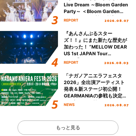
Live Dream ～Bloom Garden
Party～ ＜Bloom Garden
Party Stage／埼玉公演＞”
2026.08.07
REPORT
Day.1レポート！
『あんさんぶるスター
ズ！！』にまた新たな歴史が
加わった！ “MELLOW DEAR
US 1st JAPAN Tour
Final「NICE to meet YOU
2026.08.03
REPORT
!!」Dear 横浜BUNTAI”をレポ
ート!!
「ナガノアニエラフェスタ
2026」全出演アーティスト
発表＆新ステージ初公開！
GEARMANIAの参戦も決定
し、初となる第3ステージの
2026.08.07
NEWS
全貌が明らかに！
もっと見る