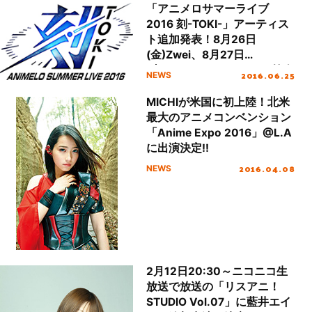
「アニメロサマーライブ
2016 刻-TOKI-」アーティス
ト追加発表！8月26日
(金)Zwei、8月27日
(土)MICHI、8月28日(日)筋肉
2016.06.25
NEWS
少女帯が出演決定！そしてい
よいよ6月26日(日)10:00よ
MICHIが米国に初上陸！北米
りチケット一般発売開始！
最大のアニメコンベンション
「Anime Expo 2016」@L.A
に出演決定!!
2016.04.08
NEWS
2月12日20:30～ニコニコ生
放送で放送の「リスアニ！
STUDIO Vol.07」に藍井エイ