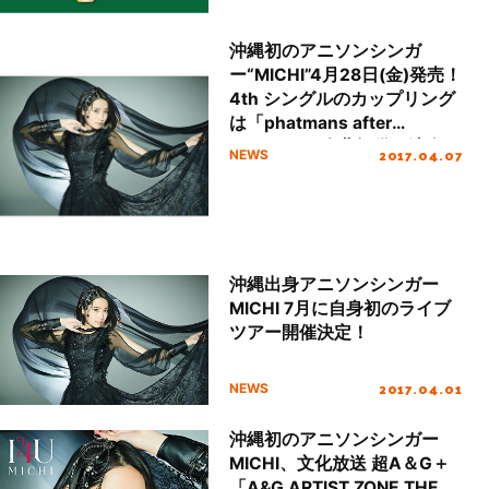
沖縄初のアニソンシンガ
ー“MICHI”4月28日(金)発売！
4th シングルのカップリング
は「phatmans after
school」が楽曲提供＆演奏を
2017.04.07
NEWS
担当！
沖縄出身アニソンシンガー
MICHI 7月に自身初のライブ
ツアー開催決定！
2017.04.01
NEWS
沖縄初のアニソンシンガー
MICHI、文化放送 超A＆G＋
「A&G ARTIST ZONE THE