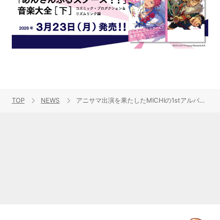
TOP
NEWS
アニサマ出演を果たしたMICHIの1stアルバム『Sprint for the Dreams』にQ-MHz、白戸佑輔からの楽曲提供が決定！リリースイベント、公開ニコ生情報も！