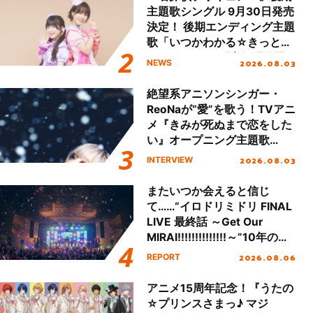
主題歌シングル 9月30日発売
決定！ 後期エンディング主題
歌「いつかわかる☆きっとあ
える」TVサイズ先行配信開
2026.08.03
NEWS
始！
絶望系アニソンシンガー・
ReoNaが“愛”を歌う！TVアニ
メ『きみが死ぬまで恋をした
い』オープニング主題歌
「Amore」インタビュー
2026.08.03
INTERVIEW
またいつか会えると信じ
て……“イロドリミドリ FINAL
LIVE 最終話 ～Get Our
MIRAI!!!!!!!!!!!!!!～”10年の活
動を経てファイナルを迎える
2026.08.06
REPORT
本公演をレポート
アニメ15周年記念！『うたの
☆プリンスさまっ♪ マジ