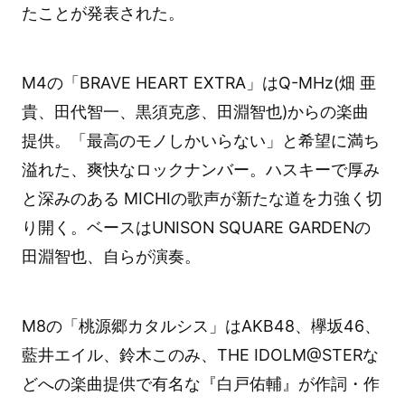
たことが発表された。
M4の「BRAVE HEART EXTRA」はQ-MHz(畑 亜
貴、田代智一、黒須克彦、田淵智也)からの楽曲
提供。「最高のモノしかいらない」と希望に満ち
溢れた、爽快なロックナンバー。ハスキーで厚み
と深みのある MICHIの歌声が新たな道を力強く切
り開く。ベースはUNISON SQUARE GARDENの
田淵智也、自らが演奏。
M8の「桃源郷カタルシス」はAKB48、欅坂46、
藍井エイル、鈴木このみ、THE IDOLM@STERな
どへの楽曲提供で有名な『白戸佑輔』が作詞・作