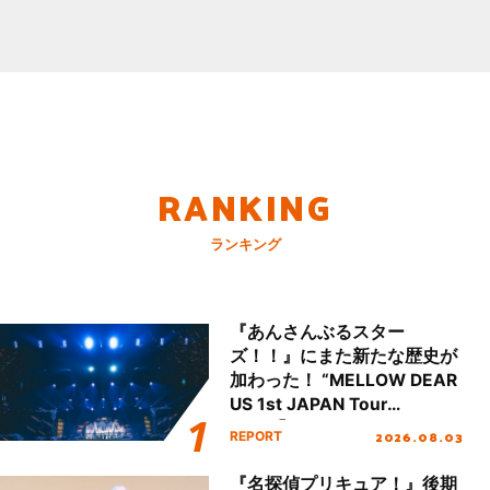
RANKING
ランキング
『あんさんぶるスター
ズ！！』にまた新たな歴史が
加わった！ “MELLOW DEAR
US 1st JAPAN Tour
Final「NICE to meet YOU
2026.08.03
REPORT
!!」Dear 横浜BUNTAI”をレポ
ート!!
『名探偵プリキュア！』後期