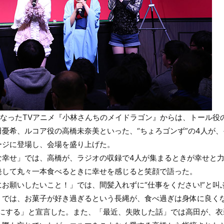
始となったTVアニメ『小林さんちのメイドラゴン』からは、トール
憂希、ルコア役の高橋未奈美といった、“ちょろゴンず”の4人が
ージに登場し、会場を盛り上げた。
な幸せ」では、高橋が、ラジオの収録で4人が集まるときが幸せと
発して丸々一本食べるときに幸せを感じると笑顔で語った。
お願いしたいこと！」では、間髪入れずに“仕事をください!”と叫
」では、お菓子が好き過ぎるという長縄が、食べ過ぎは身体に良くな
日にする」と宣言した。また、「最近、失敗した話」では高田が、