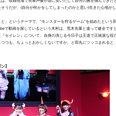
丸は、収録現場で先輩声優が急に笑いだして自分の腕を掴んできた
そうだが、(自分が何かをしてしまったのかと思い)生きた心地が
と」というテーマで、“モンスターを狩るゲーム”を始めたという
tubeで動画を探しているという木村は、荒木先輩と違って健全です
た『セイレン』について、自身の演じる今日子は王道で正統派な役
しつつも、ちょっとおかしくないですか、と田丸にツッコまれると
。
ゴン】