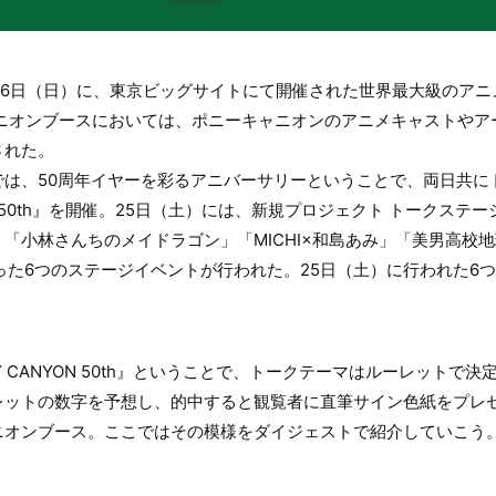
、26日（日）に、東京ビッグサイトにて開催された世界最大級のアニメイ
ャニオンブースにおいては、ポニーキャニオンのアニメキャストや
された。
は、50周年イヤーを彩るアニバーサリーということで、両日共にト
NYON 50th』を開催。25日（土）には、新規プロジェクト トークス
「小林さんちのメイドラゴン」「MICHI×和島あみ」「美男高校
E!」といった6つのステージイベントが行われた。25日（土）に行われた
 PONY CANYON 50th』ということで、トークテーマはルーレット
レットの数字を予想し、的中すると観覧者に直筆サイン色紙をプレ
ニオンブース。ここではその模様をダイジェストで紹介していこう