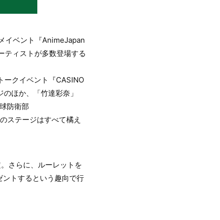
ベント『AnimeJapan
アーティストが多数登場する
ークイベント『CASINO
テージのほか、「竹達彩奈」
地球防衛部
6つのステージはすべて橘え
で決定。さらに、ルーレットを
ゼントするという趣向で行
。