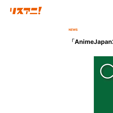
NEWS
「AnimeJa