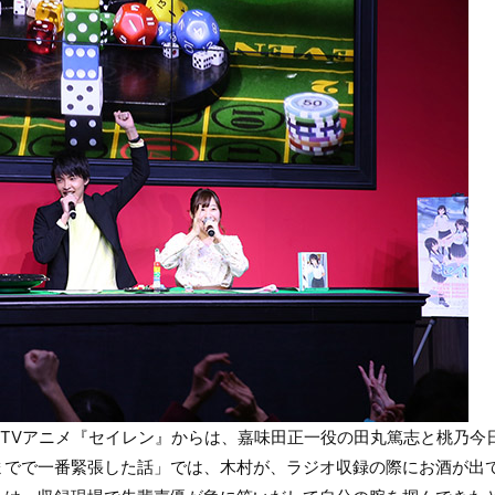
れたTVアニメ『セイレン』からは、嘉味田正一役の田丸篤志と桃乃
までで一番緊張した話」では、木村が、ラジオ収録の際にお酒が出