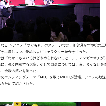
始となるTVアニメ『つぐもも』のステージでは、加賀見かずや役の
Vを上映しつつ、作品およびキャラクター紹介を行った。
マは「わかっちゃいるけどやめられないこと！」。マンガのオチが
瓶に、強く同意する大空。そして自身については、昔、まかないを
し、会場の笑いを誘った。
のエンディングテーマ「I4U」を歌うMICHIが登場。アニメの放
あらためて紹介された。