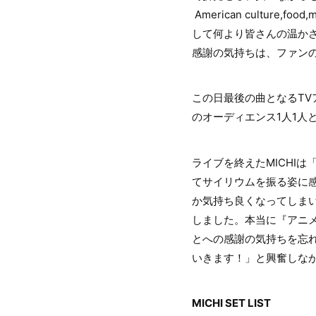
American culture,fo
して何より皆さんの温か
感謝の気持ちは、ファン
この日最後の曲となるTVア
のオーディエンス1人1
ライブを終えたMICHI
てサイリウムを振る姿に感
か気持ち良くなってしま
しました。本当に『アニ
とへの感謝の気持ちを忘れ
いきます！」と興奮しなが
MICHI SET LIST