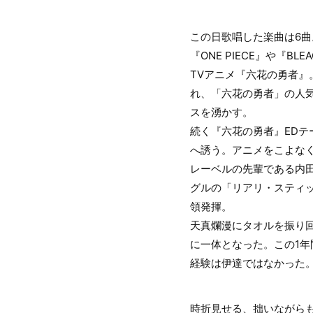
この日歌唱した楽曲は6曲
『ONE PIECE』や『
TVアニメ『六花の勇者』。そ
れ、「六花の勇者」の人気
スを湧かす。
続く『六花の勇者』EDテ
へ誘う。アニメをこよな
レーベルの先輩である内田
グルの「リアリ・スティッ
領発揮。
天真爛漫にタオルを振り
に一体となった。この1
経験は伊達ではなかった
時折見せる、拙いながらも真