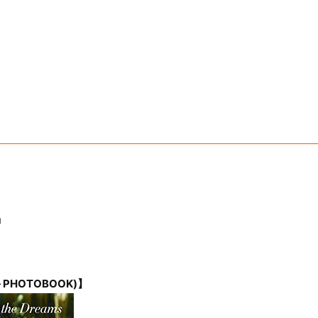
s」
PHOTOBOOK)】