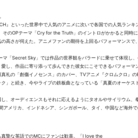
。
BLEACH』といった世界中で人気のアニメに次いで各国での人気ラン
のOPテーマ「Cry for the Truth」のイントロがかかると
の高さが伺えた。アニメファンの期待を上回るパフォーマンスで、3
ーマ「Secret Sky」では作品の世界観をバラードに乗せて体現
く愛し、作品に寄り添って歩んできた彼女にこそできるパフォーマ
真礼の「創傷イノセンス」のカバー、TVアニメ『クロムクロ』の
ク」と続き、今やライブの鉄板曲となっている「真夏のオーケスト
回し、オーディエンスもそれに応えるようにタオルやサイリウム、
年間アメリカ、インドネシア、シンガポール、タイ、中国など海外で
。
摯な英語でのMCにファンは歓喜。「I love the