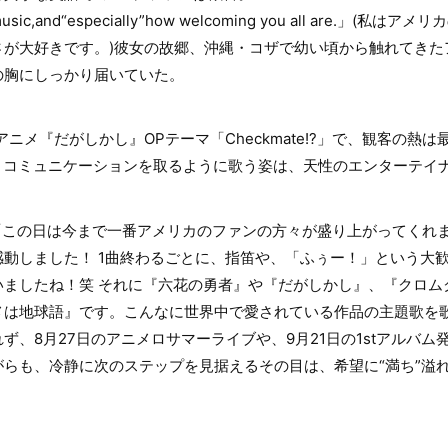
od,music,and“especially”how welcoming you all are.
さが大好きです。)彼女の故郷、沖縄・コザで幼い頃から触れてきた
の胸にしっかり届いていた。
ニメ『だがしかし』OPテーマ「Checkmate!?」で、観客の熱は最
人とコミュニケーションを取るように歌う姿は、天性のエンターテイ
は「この日は今まで一番アメリカのファンの方々が盛り上がってくれ
動しました！ 1曲終わるごとに、指笛や、「ふぅー！」という大
いましたね！笑 それに『六花の勇者』や『だがしかし』、『クロム
メは地球語』です。こんなに世界中で愛されている作品の主題歌を
ず、8月27日のアニメロサマーライブや、9月21日の1stアルバ
らも、冷静に次のステップを見据えるその目は、希望に“満ち”溢