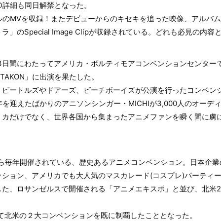
D詳細も同日解禁となった。
シングルのMVを収録！またデビューからのキセキを追った映像、アルバ
のSpecial Image Clipが収録されている。どれも必見の内
から3日間にわたってアメリカ・ボルティモアコンベンションセンタ
TAKON」に出演を果たした。
土)、ビートルズやドアーズ、ビーチボーイズが公演を行ったコンベ
年を迎えたばかりのアニソンシンガー・MICHIが3,000人のオー
リカだけでなく、世界各国から集まったアニメファンを瞬く間に虜
4年から毎年開催されている、歴史あるアニメコンベンション。日本企
ション、アメリカでも大人気のマスカレード(コスプレ)パーティ
参加した、ロサンゼルスで開催される「アニメエキスポ」と並び、北米
にして北米の２大コンベンションを既に制覇したこととなった。