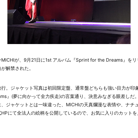
HIが、9月21日に1st アルバム『Sprint for the Dream
典が解禁された。
敢行。ジャケット写真は初回限定盤、通常盤どちらも強い目力が印
he Dreams』(夢に向かって全力疾走)の言葉通り、決意みなぎる眼差しだ
、ジャケットとは一味違った、MICHIの天真爛漫な表情や、ナチ
式HPにて全法人の絵柄を公開しているので、お気に入りのカットを