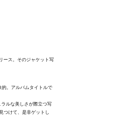
s』をリリース。そのジャケット写
象的。アルバムタイトルで
。
ュラルな美しさが際立つ写
見つけて、是非ゲットし