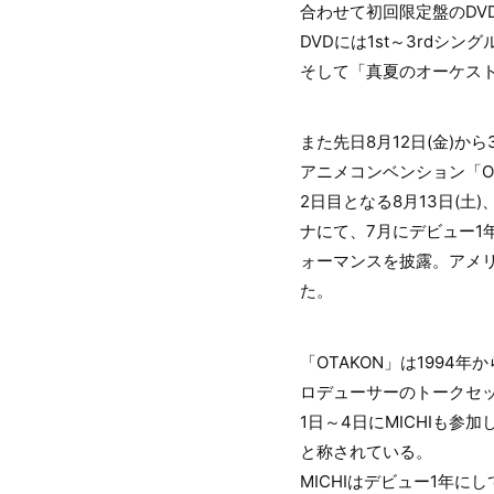
合わせて初回限定盤のDV
DVDには1st～3rd
そして「真夏のオーケストラ」
また先日8月12日(金)
アニメコンベンション「O
2日目となる8月13日(
ナにて、7月にデビュー1
ォーマンスを披露。アメ
た。
「OTAKON」は199
ロデューサーのトークセッ
1日～4日にMICHIも
と称されている。
MICHIはデビュー1年