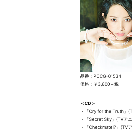
品番：PCCG-01534
価格：￥3,800＋税
＜CD＞
・「Cry for the Tru
・「Secret Sky」(T
・「Checkmate!?」(