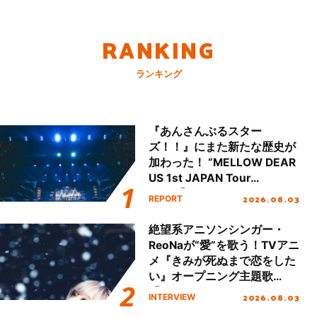
RANKING
ランキング
『あんさんぶるスター
ズ！！』にまた新たな歴史が
加わった！ “MELLOW DEAR
US 1st JAPAN Tour
Final「NICE to meet YOU
2026.08.03
REPORT
!!」Dear 横浜BUNTAI”をレポ
ート!!
絶望系アニソンシンガー・
ReoNaが“愛”を歌う！TVアニ
メ『きみが死ぬまで恋をした
い』オープニング主題歌
「Amore」インタビュー
2026.08.03
INTERVIEW