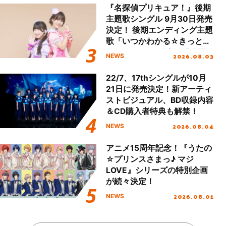
『名探偵プリキュア！』後期
主題歌シングル 9月30日発売
決定！ 後期エンディング主題
歌「いつかわかる☆きっとあ
える」TVサイズ先行配信開
2026.08.03
NEWS
始！
22/7、17thシングルが10月
21日に発売決定！新アーティ
ストビジュアル、BD収録内容
＆CD購入者特典も解禁！
2026.08.04
NEWS
アニメ15周年記念！『うたの
☆プリンスさまっ♪ マジ
LOVE』シリーズの特別企画
が続々決定！
2026.08.01
NEWS