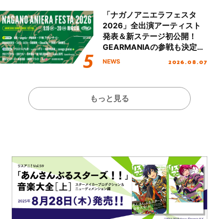
!!」Dear 横浜BUNTAI”をレポ
ート!!
「ナガノアニエラフェスタ
2026」全出演アーティスト
発表＆新ステージ初公開！
GEARMANIAの参戦も決定
し、初となる第3ステージの
2026.08.07
NEWS
全貌が明らかに！
もっと見る