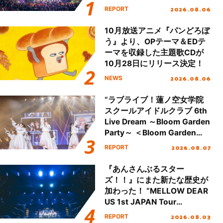
動を経てファイナルを迎える
2026.08.06
REPORT
本公演をレポート
10月放送アニメ『パンどろぼ
う』より、OPテーマ＆EDテ
ーマを収録した主題歌CDが
10月28日にリリース決定！
2026.08.06
NEWS
“ラブライブ！蓮ノ空女学院
スクールアイドルクラブ 6th
Live Dream ～Bloom Garden
Party～ ＜Bloom Garden
Party Stage／埼玉公演＞”
2026.08.07
REPORT
Day.1レポート！
『あんさんぶるスター
ズ！！』にまた新たな歴史が
加わった！ “MELLOW DEAR
US 1st JAPAN Tour
Final「NICE to meet YOU
2026.08.03
REPORT