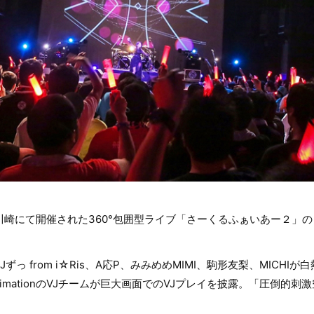
タ川崎にて開催された360°包囲型ライブ「さーくるふぁいあー２」
っ from i☆Ris、A応P、みみめめMIMI、駒形友梨、MICH
nimationのVJチームが巨大画面でのVJプレイを披露。「圧倒的
。