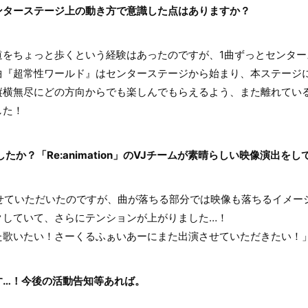
ンターステージ上の動き方で意識した点はありますか？
道をちょっと歩くという経験はあったのですが、1曲ずっとセンター
曲『超常性ワールド』はセンターステージから始まり、本ステージ
縦横無尽にどの方向からでも楽しんでもらえるよう、また離れてい
した！
たか？「Re:animation」のVJチームが素晴らしい映像演出を
させていただいたのですが、曲が落ちる部分では映像も落ちるイメー
クしていて、さらにテンションが上がりました…！
た歌いたい！さーくるふぁいあーにまた出演させていただきたい！
す…！今後の活動告知等あれば。