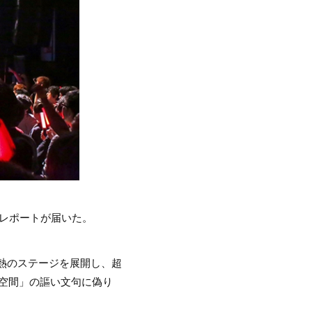
のレポートが届いた。
Iが白熱のステージを展開し、超
刺激空間」の謳い文句に偽り