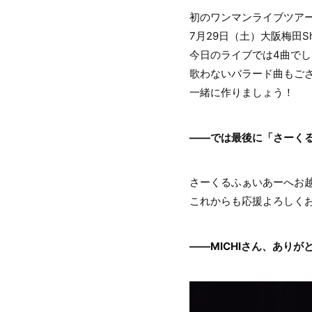
初のワンマンライブツアー『I
7月29日（土）大阪梅田Sh
今日のライブでは4曲で
歌わないバラード曲もご
一緒に作りましょう！
――では最後に「さーく
さーくるふぁいあーへお越
これからも応援よろしく
――MICHIさん、あり