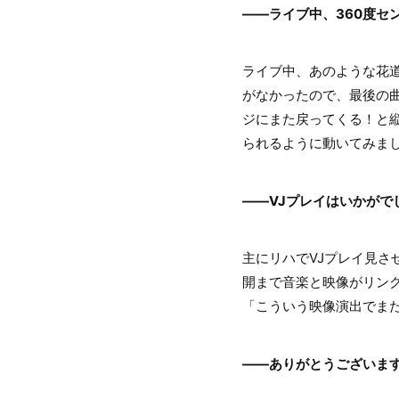
――ライブ中、360度セ
ライブ中、あのような花
がなかったので、最後の
ジにまた戻ってくる！と
られるように動いてみま
――VJプレイはいかがでし
主にリハでVJプレイ見
開まで音楽と映像がリン
「こういう映像演出でま
――ありがとうございま