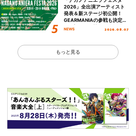
「ナガノアニエラフェスタ
2026」全出演アーティスト
発表＆新ステージ初公開！
GEARMANIAの参戦も決定
し、初となる第3ステージの
2026.08.07
NEWS
全貌が明らかに！
もっと見る