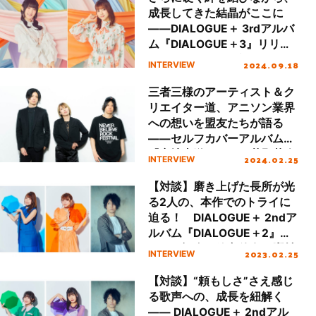
成長してきた結晶がここに
――DIALOGUE＋ 3rdアルバ
ム『DIALOGUE＋3』リリー
ス記念スペシャル対談
2024.09.18
INTERVIEW
PART1：内山悠里菜・鷹村彩
花×田淵智也
三者三様のアーティスト＆ク
リエイター道、アニソン業界
への想いを盟友たちが語る
――セルフカバーアルバム
『産地直送Vol.01』草野華余
2024.02.25
INTERVIEW
子×田淵智也×堀江晶太 スペ
シャル鼎談
【対談】磨き上げた長所が光
る2人の、本作でのトライに
迫る！ DIALOGUE＋ 2ndア
ルバム『DIALOGUE＋2』リ
リース記念、緒方佑奈・鷹村
2023.02.25
INTERVIEW
彩花×田淵智也 スペシャルイ
ンタビュー
【対談】“頼もしさ”さえ感じ
る歌声への、成長を紐解く
―― DIALOGUE＋ 2ndアル