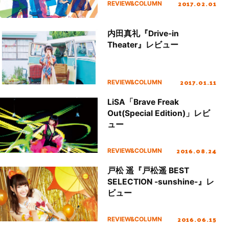
2017.02.01
REVIEW&COLUMN
内田真礼『Drive-in
Theater』レビュー
2017.01.11
REVIEW&COLUMN
LiSA「Brave Freak
Out(Special Edition)」レビ
ュー
2016.08.24
REVIEW&COLUMN
戸松 遥『戸松遥 BEST
SELECTION -sunshine-』レ
ビュー
2016.06.15
REVIEW&COLUMN