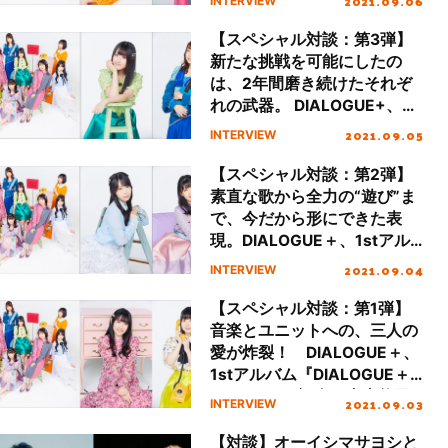
2021.09.06
INTERVIEW
記念、鷹村彩花・宮原颯希×
田淵智也スペシャルインタビ
【スペシャル対談：第3弾】
ュー
新たな挑戦を可能にしたの
は、2年間磨き続けたそれぞ
れの武器。 DIALOGUE+、
1stアルバム
2021.09.05
INTERVIEW
『DIALOGUE+1』リリース記
念、守屋亨香・緒方佑奈×田
【スペシャル対談：第2弾】
淵智也スペシャルインタビュ
素直な歌から全力の“遊び”ま
ー
で、今だから形にできた表
現。DIALOGUE＋、1stアル
バム『DIALOGUE＋1』リリ
2021.09.04
INTERVIEW
ース記念、飯塚麻結・村上ま
なつ×田淵智也スペシャルイ
【スペシャル対談：第1弾】
ンタビュー
音楽とユニットへの、三人の
愛が炸裂！ DIALOGUE＋、
1stアルバム『DIALOGUE＋
1』リリース記念、内山悠里
2021.09.03
INTERVIEW
菜・稗田寧々×田淵智也スペ
シャルインタビュー
【対談】オーイシマサヨシと