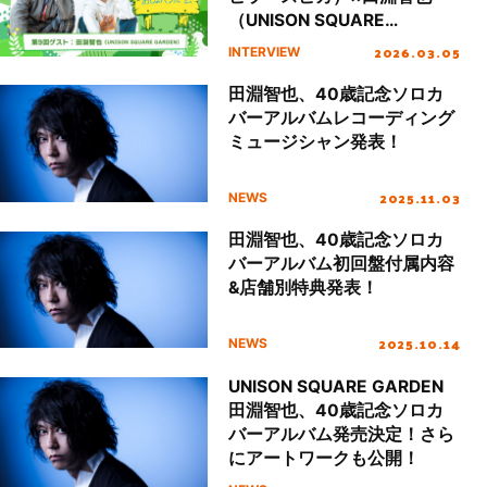
（UNISON SQUARE
GARDEN）
2026.03.05
INTERVIEW
田淵智也、40歳記念ソロカ
バーアルバムレコーディング
ミュージシャン発表！
2025.11.03
NEWS
田淵智也、40歳記念ソロカ
バーアルバム初回盤付属内容
&店舗別特典発表！
2025.10.14
NEWS
UNISON SQUARE GARDEN
田淵智也、40歳記念ソロカ
バーアルバム発売決定！さら
にアートワークも公開！