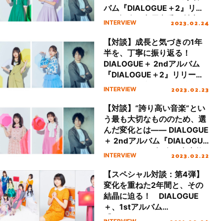
バム『DIALOGUE＋2』リリ
ース記念、守屋亨香・村上ま
2023.02.24
INTERVIEW
なつ×田淵智也 スペシャルイ
ンタビュー
【対談】成長と気づきの1年
半を、丁寧に振り返る！
DIALOGUE＋ 2ndアルバム
『DIALOGUE＋2』リリース
記念、稗田寧々・飯塚麻結×
2023.02.23
INTERVIEW
田淵智也 スペシャルインタビ
ュー
【対談】“誇り高い音楽”とい
う最も大切なもののため、選
んだ変化とは―― DIALOGUE
＋ 2ndアルバム『DIALOGUE
＋2』リリース記念、内山悠
2023.02.22
INTERVIEW
里菜・宮原颯希×田淵智也 ス
ペシャルインタビュー
【スペシャル対談：第4弾】
変化を重ねた2年間と、その
結晶に迫る！ DIALOGUE
＋、1stアルバム
『DIALOGUE＋1』リリース