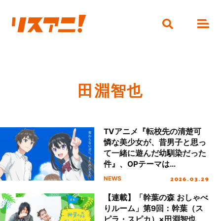
田淵智也
TVアニメ『転校先の清楚可
憐な美少女が、昔男子と思っ
て一緒に遊んだ幼馴染だった
件』、OPテーマは
DIALOGUE＋「夏に重ねて」
2026.03.29
NEWS
に決定！メインPV第1弾も公
開！
【連載】「幹葉の森 おしゃべ
りルーム」第9回：幹葉（ス
ピラ・スピカ）×田淵智也