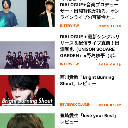
DIALOGUE+音楽プロデュー
サー・田淵智也が語る、オン
ラインライブの可能性と
2020年のアニソンシーン
2020.12.29
INTERVIEW
DIALOGUE＋最新シングルリ
リース＆配信ライブ直前！田
淵智也（UNISON SQUARE
GARDEN）×野島鉄平（ポニ
ーキャニオン）プロデューサ
2020.06.13
INTERVIEW
ー対談
西川貴教「Bright Burning
Shout」レビュー
2018.03.07
REVIEW&COLUMN
豊崎愛生『love your Best』
レビュー