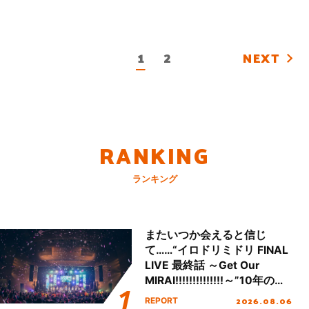
1
2
NEXT
RANKING
ランキング
またいつか会えると信じ
て……“イロドリミドリ FINAL
LIVE 最終話 ～Get Our
MIRAI!!!!!!!!!!!!!!～”10年の活
動を経てファイナルを迎える
2026.08.06
REPORT