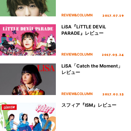
2017.07.19
REVIEW&COLUMN
LiSA『LiTTLE DEViL
PARADE』レビュー
2017.05.24
REVIEW&COLUMN
LiSA「Catch the Moment」
レビュー
2017.02.15
REVIEW&COLUMN
スフィア『ISM』レビュー