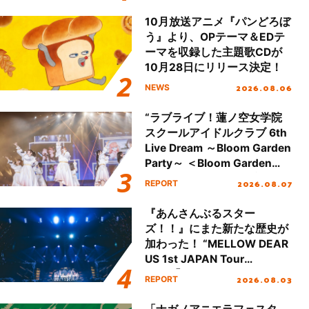
本公演をレポート
10月放送アニメ『パンどろぼ
う』より、OPテーマ＆EDテ
ーマを収録した主題歌CDが
10月28日にリリース決定！
2026.08.06
NEWS
“ラブライブ！蓮ノ空女学院
スクールアイドルクラブ 6th
Live Dream ～Bloom Garden
Party～ ＜Bloom Garden
Party Stage／埼玉公演＞”
2026.08.07
REPORT
Day.1レポート！
『あんさんぶるスター
ズ！！』にまた新たな歴史が
加わった！ “MELLOW DEAR
US 1st JAPAN Tour
Final「NICE to meet YOU
2026.08.03
REPORT
!!」Dear 横浜BUNTAI”をレポ
ート!!