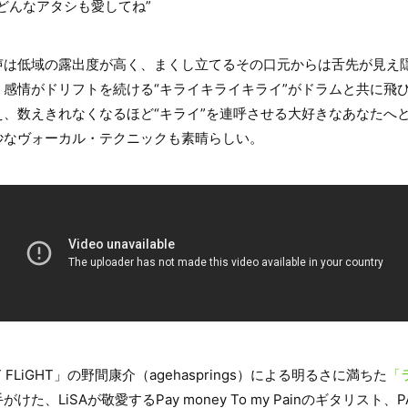
どんなアタシも愛してね”
声は低域の露出度が高く、まくし立てるその口元からは舌先が見え
感情がドリフトを続ける“キライキライキライ”がドラムと共に飛
、数えきれなくなるほど“キライ”を連呼させる大好きなあなたへ
妙なヴォーカル・テクニックも素晴らしい。
T FLiGHT」の野間康介（agehasprings）による明るさに満ちた
「
けた、LiSAが敬愛するPay money To my Painのギタリスト