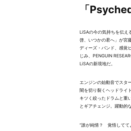
「Psyched
LiSAの今の気持ちを伝える
啓、いつかの君へ」が宮
ディーズ・バンド、感覚ピエ
じみ、PENGUIN RESEA
LiSAの新境地だ。
エンジンの始動音でスタ
闇を切り裂くヘッドライ
キツく絞ったドラムと重
とギアチェンジ。躍動的
“誰が純情？ 覚悟してて