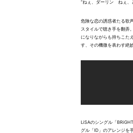
“ねぇ、ダーリン ねぇ、
危険な恋の誘惑者たる歌
スタイルで聴き手を翻弄。
になりながらも持ちこたえ
す、その機微を表わす絶
LiSAのシングル「BRiGH
グル「ID」のアレンジを手が