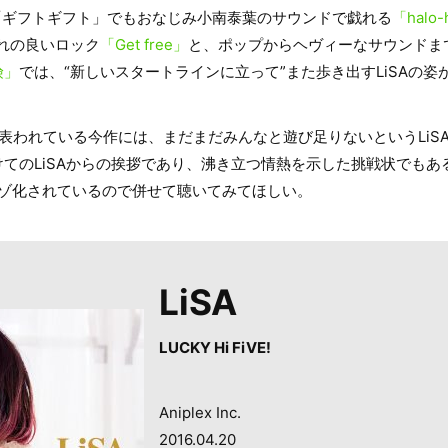
「ギフトギフト」でもおなじみ小南泰葉のサウンドで戯れる
「halo-
切れの良いロック
「Get free」
と、ポップからヘヴィーなサウンドま
険」
では、“新しいスタートラインに立って”また歩き出すLiSAの姿
表われている今作には、まだまだみんなと遊び足りないというLiS
てのLiSAからの挨拶であり、沸き立つ情熱を示した挑戦状でもあ
もハイレゾ化されているので併せて聴いてみてほしい。
LiSA
LUCKY Hi FiVE!
Aniplex Inc.
2016.04.20