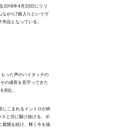
2016年4月20日にリリ
バムながら7曲入りというヴ
す作品となっている。
みがこもった声のハイタッチの
り、その成長を見守ってきた
を刻む。
」が差しこまれるイントロが終
ラスと共に駆け抜ける、ポ
に展開を続け、輝く今を描