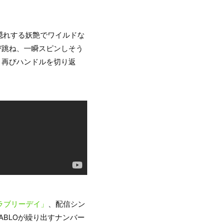
隠れする妖艶でワイルドな
び跳ね、一瞬スピンしそう
と再びハンドルを切り返
ラブリーデイ」
、配信シン
、PABLOが繰り出すナンバー