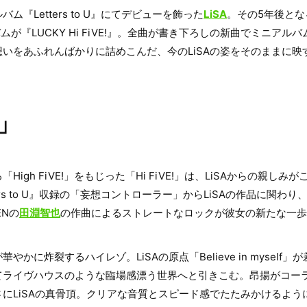
バム『Letters to U』にてデビューを飾った
LiSA
。その5年後となる
ムが『LUCKY Hi FiVE!』。全曲が書き下ろしの新曲でミニアル
いをあふれんばかりに詰めこんだ、今のLiSAの姿をそのままに映
!」
igh FiVE!」をもじった「Hi FiVE!」は、LiSAからの親し
ers to U』収録の「妄想コントローラー」からLiSAの作品に関わ
ENの
田淵智也
の作曲によるストレートなロックが彼女の新たな一歩
かに炸裂するハイレゾ。LiSAの原点「Believe in myself
てライヴハウスのような臨場感漂う世界へと引きこむ。昂揚がコー
にLiSAの真骨頂。クリアな音質とスピード感でたたみかけるよう