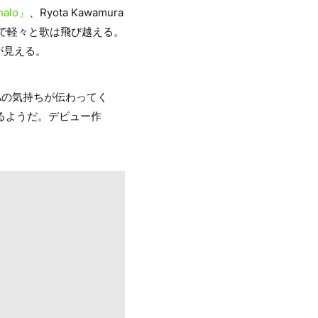
halo」
、Ryota Kawamura
で軽々と歌は飛び越える。
が見える。
Aの気持ちが伝わってく
るようだ。デビュー作