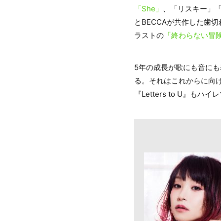
「She」
、「リスキー」
とBECCAが共作した歯
ラストの
「終わらない冒
5年の成長が歌にも音にも
る。それはこれからに向け
『Letters to U』