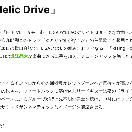
elic Drive」
「Hi FiVE!」から一転、LiSAの“BLACK”サイドはダークな方
藤官九郎脚本のドラマ『ゆとりですがなにか』の主題歌にも起用さ
ロの横山直弘で、LiSAとは初の組み合わせとなる。「Rising H
RCHの
堀江晶太
が楽曲にさらに手を加え、チューンアップを施した
ートするイントロから心の回転数がレッドゾーンへと気持ちが高ぶ
トの鋭さを、フィードバックに溶け込むリードギターは夜のドライ
いベースによるグルーヴが行き先不明の疾走を続け、中盤にはフッ
なサウンドがシネマティックなイメージを加速させる。
よ”