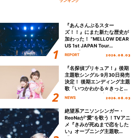
ランキング
『あんさんぶるスター
ズ！！』にまた新たな歴史が
加わった！ “MELLOW DEAR
US 1st JAPAN Tour
Final「NICE to meet YOU
2026.08.03
REPORT
!!」Dear 横浜BUNTAI”をレポ
ート!!
『名探偵プリキュア！』後期
主題歌シングル 9月30日発売
決定！ 後期エンディング主題
歌「いつかわかる☆きっとあ
える」TVサイズ先行配信開
2026.08.03
NEWS
始！
絶望系アニソンシンガー・
ReoNaが“愛”を歌う！TVアニ
メ『きみが死ぬまで恋をした
い』オープニング主題歌