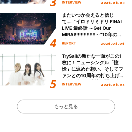
「Amore」インタビュー
2026.08.03
INTERVIEW
またいつか会えると信じ
て……“イロドリミドリ FINAL
LIVE 最終話 ～Get Our
MIRAI!!!!!!!!!!!!!!～”10年の活
動を経てファイナルを迎える
2026.08.06
REPORT
本公演をレポート
TrySailの新たな一面がこの1
枚に！ニューシングル「憧
憬」に込めた想い、そしてフ
ァンとの10周年の打ち上げラ
イブを終えた心境を聞いた。
2026.08.05
INTERVIEW
もっと見る