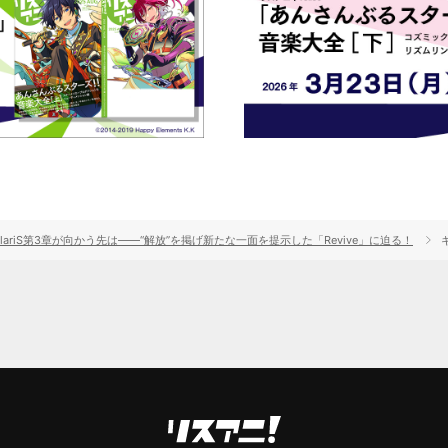
ariS第3章が向かう先は――“解放”を掲げ新たな一面を提示した「Revive」に迫る！