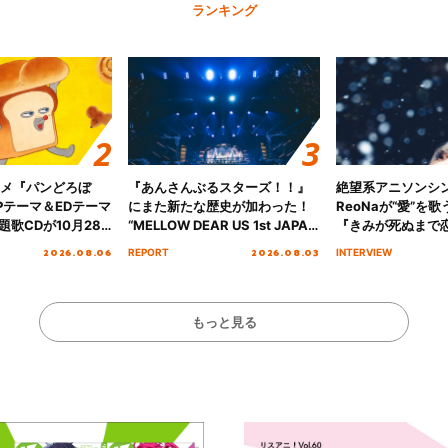
ランキング
ニメ『パンどろぼ
『あんさんぶるスターズ！！』
絶望系アニソンシ
Pテーマ＆EDテーマ
にまた新たな歴史が加わった！
ReoNaが“愛”を
歌CDが10月28
“MELLOW DEAR US 1st JAPAN
『きみが死ぬまで
決定！
Tour Final「NICE to meet YOU
オープニング主題歌
2026.08.06
2026.08.03
REPORT
INTERVIEW
!!」Dear 横浜BUNTAI”をレポー
インタビュー
ト!!
もっと見る