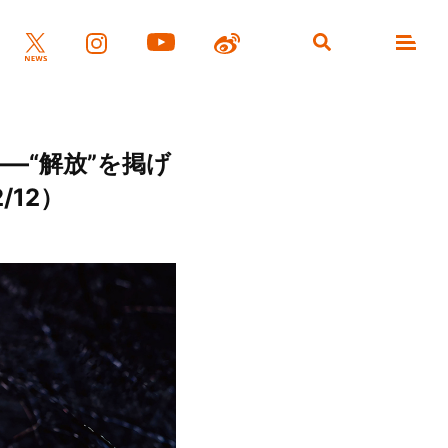
―“解放”を掲げ
/12）