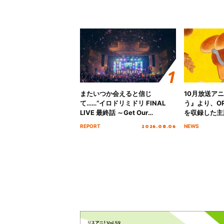
またいつか会えると信じ
10月放送ア
て……“イロドリミドリ FINAL
う』より、O
LIVE 最終話 ～Get Our
を収録した主題
MIRAI!!!!!!!!!!!!!!～”10年の活動
日にリリース
2026.08.06
REPORT
NEWS
を経てファイナルを迎える本公
演をレポート