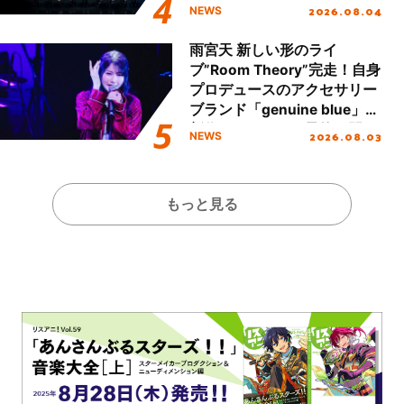
2026.08.04
NEWS
雨宮天 新しい形のライ
ブ”Room Theory”完走！自身
プロデュースのアクセサリー
ブランド「genuine blue」の
新作アクセサリー予約も開
2026.08.03
NEWS
始！
もっと見る