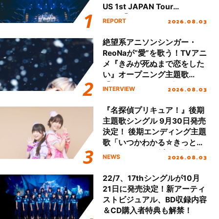
US 1st JAPAN Tour
Final「NICE to meet YOU
2026.08.03
REPORT
!!」Dear 横浜BUNTAI”をレポ
ート!!
絶望系アニソンシンガー・
ReoNaが“愛”を歌う！TVアニ
メ『きみが死ぬまで恋をした
い』オープニング主題歌
「Amore」インタビュー
2026.08.03
INTERVIEW
『名探偵プリキュア！』後期
主題歌シングル 9月30日発売
決定！ 後期エンディング主題
歌「いつかわかる☆きっとあ
える」TVサイズ先行配信開
2026.08.03
NEWS
始！
22/7、17thシングルが10月
21日に発売決定！新アーティ
ストビジュアル、BD収録内容
＆CD購入者特典も解禁！